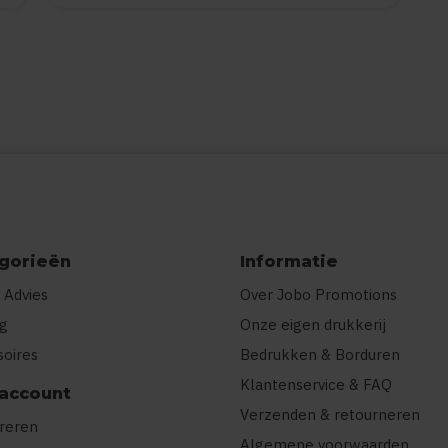
gorieën
Informatie
 Advies
Over Jobo Promotions
ng
Onze eigen drukkerij
soires
Bedrukken & Borduren
Klantenservice & FAQ
 account
Verzenden & retourneren
treren
Algemene voorwaarden