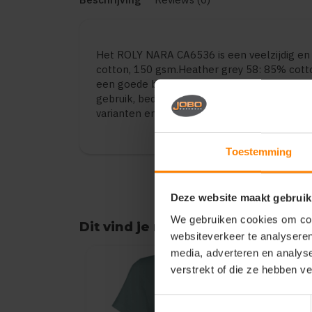
Het ROLY NARA CA6536 is een veelzijdig e
cotton, 150 gsm.Heather grey 58: 85% cotton
een goede balans tussen draagcomfort en du
gebruik, bedrijfskleding en promotionele toe
varianten en maten.
Toestemming
Deze website maakt gebruik
We gebruiken cookies om cont
Dit vind je misschien ook leuk
websiteverkeer te analyseren
Items van productcarrousel
media, adverteren en analys
verstrekt of die ze hebben v
Toestemmingsselectie