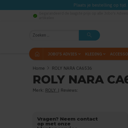
Plaats je bestelling op tij
Gegarandeerd de laagste prijs op alle Jobo's Advies
check_circle
artikelen
Zoeken
search
home
JOBO'S ADVIES
KLEDING
ACCESSO
chevron_right
Home
ROLY NARA CA6536
ROLY NARA CA
Merk:
ROLY
| Reviews:
0
uit
5
(
Vragen? Neem contact
op met onze