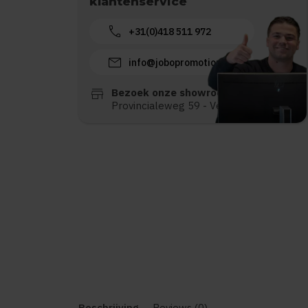
klantenservice
call
+31(0)418 511 972
mail
info@jobopromotions.nl
store
Bezoek onze showroom:
Provincialeweg 59 - Velddriel
Beschrijving
Reviews (0)