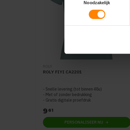
Noodzakelijk
ROLY
ROLY FIYI CA2201
Snelle levering (tot binnen 48u)
Met of zonder bedrukking
Gratis digitale proefdruk
9
61
PERSONALISEER
NU