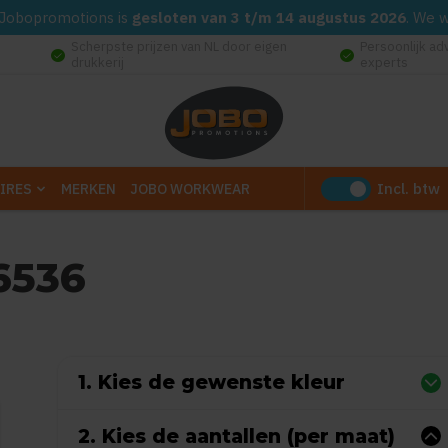
d. Jobopromotions is
gesloten van 3 t/m 14 augustus 2026
. We 
Scherpste prijzen van NL door eigen
Persoonlijk ad
check_circle
check_circle
drukkerij
experts
Incl. btw
IRES
MERKEN
JOBO WORKWEAR
6536
Gebaseerd op 0 reviews)
1. Kies de gewenste kleur
2. Kies de aantallen (per maat)