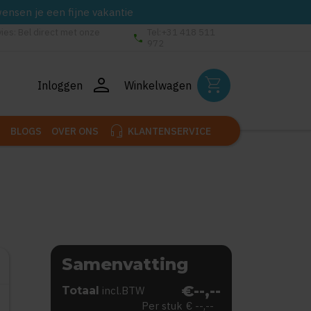
wensen je een fijne vakantie
vies: Bel direct met onze
Tel:+31 418 511
phone
972
person
shopping_cart
Inloggen
Winkelwagen
headset_mic
BLOGS
OVER ONS
KLANTENSERVICE
Samenvatting
€--,--
Totaal
incl.BTW
Per stuk
€ --,--