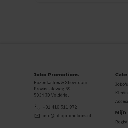
Jobo Promotions
Cate
Bezoekadres & Showroom
Jobo's
Provincialeweg 59
Kledi
5334 JD Velddriel
Acces
call
+31 418 511 972
Mijn
mail
info@jobopromotions.nl
Regis