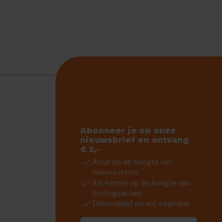
Abonneer je op onze
nieuwsbrief en ontvang
€ 5,-
check
Altijd op de hoogte van
nieuwe items
check
Als eerste op de hoogte van
kortingsacties
check
Informatief en vol inspiratie