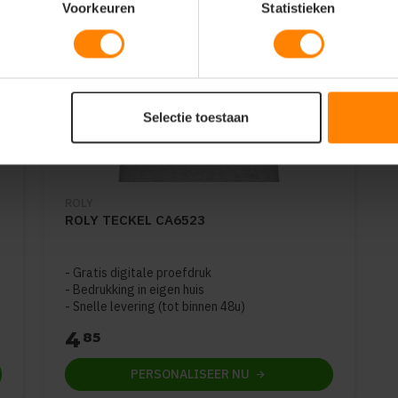
Voorkeuren
Statistieken
Selectie toestaan
ROLY
ROLY TECKEL CA6523
Gratis digitale proefdruk
Bedrukking in eigen huis
Snelle levering (tot binnen 48u)
4
85
PERSONALISEER
NU