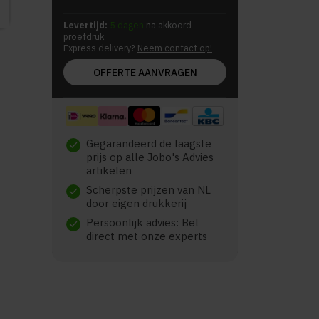
Levertijd:
5 dagen
na akkoord
proefdruk
Express delivery?
Neem contact op!
OFFERTE AANVRAGEN
Gegarandeerd de laagste
check
prijs op alle Jobo's Advies
artikelen
Scherpste prijzen van NL
check
door eigen drukkerij
Persoonlijk advies: Bel
check
direct met onze experts