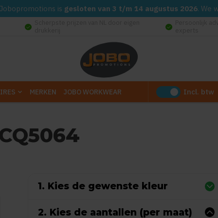
d. Jobopromotions is
gesloten van 3 t/m 14 augustus 2026
. We 
Scherpste prijzen van NL door eigen
Persoonlijk ad
check_circle
check_circle
drukkerij
experts
Incl. btw
IRES
MERKEN
JOBO WORKWEAR
 CQ5064
Gebaseerd op 0 reviews)
1. Kies de gewenste kleur
2. Kies de aantallen (per maat)