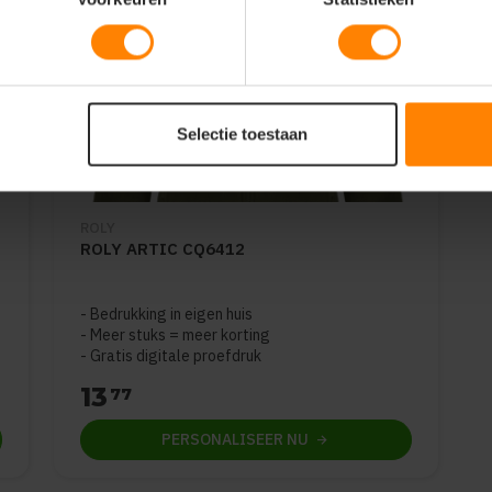
Selectie toestaan
ROLY
ROLY ARTIC CQ6412
Bedrukking in eigen huis
Meer stuks = meer korting
Gratis digitale proefdruk
13
77
PERSONALISEER
NU