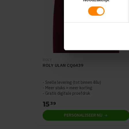
ROLY
ROLY ULAN CQ6439
Snelle levering (tot binnen 48u)
Meer stuks = meer korting
Gratis digitale proefdruk
15
39
PERSONALISEER
NU