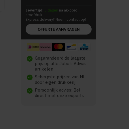
Levertijd:
5 dagen
na akkoord
proefdruk
Express delivery?
Neem contact op!
OFFERTE AANVRAGEN
Gegarandeerd de laagste
check
prijs op alle Jobo's Advies
artikelen
Scherpste prijzen van NL
check
door eigen drukkerij
Persoonlijk advies: Bel
check
direct met onze experts