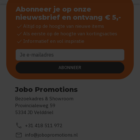
Abonneer je op onze
nieuwsbrief en ontvang € 5,-
check
Altijd op de hoogte van nieuwe items
check
Als eerste op de hoogte van kortingsacties
check
Informatief en vol inspiratie
ABONNEER
Jobo Promotions
Bezoekadres & Showroom
Provincialeweg 59
5334 JD Velddriel
call
+31 418 511 972
mail
info@jobopromotions.nl