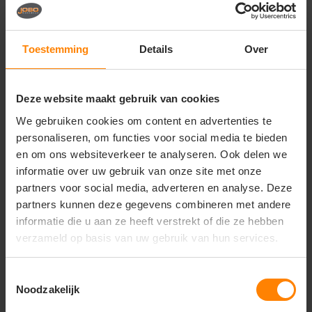
Vragen? Neem contact
op met onze
klantenservice
Toestemming
Details
Over
call
+31(0)418 511 972
Deze website maakt gebruik van cookies
mail
info@jobopromotions.nl
We gebruiken cookies om content en advertenties te
store
Bezoek onze showroom:
personaliseren, om functies voor social media te bieden
Provincialeweg 59 - Velddriel
en om ons websiteverkeer te analyseren. Ook delen we
informatie over uw gebruik van onze site met onze
partners voor social media, adverteren en analyse. Deze
Dit vind je misschien ook leuk
partners kunnen deze gegevens combineren met andere
informatie die u aan ze heeft verstrekt of die ze hebben
Items van productcarrousel
verzameld op basis van uw gebruik van hun services.
Toestemmingsselectie
Noodzakelijk