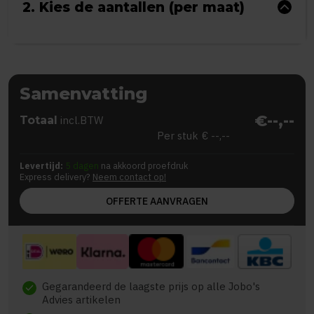
2. Kies de aantallen (per maat)
Samenvatting
€--,--
Totaal
incl.BTW
Per stuk
€ --,--
Levertijd:
5 dagen
na akkoord proefdruk
Express delivery?
Neem contact op!
OFFERTE AANVRAGEN
Gegarandeerd de laagste prijs op alle Jobo's
check
Advies artikelen