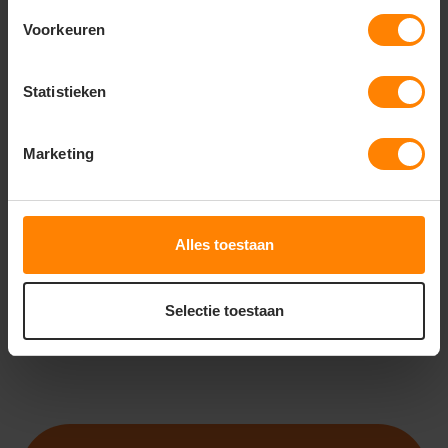
Voorkeuren
Statistieken
ROLY
ROLY
ROLY MONTBLANC
ROLY VELETA CQ6425
CQ6421
Marketing
Meer stuks = meer korting
Bedrukking in eigen huis
Gratis digitale proefdruk
Snelle levering (tot binnen 48u)
Snelle levering (tot binnen 48u)
Meer stuks = meer korting
16
20
19
12
Alles toestaan
PERSONALISEER
PERSONALISEER
Selectie toestaan