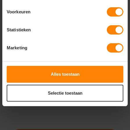
Voorkeuren
Statistieken
ROLY
ROLY
ROLY FONTA PA9206
ROLY WALL PA9207
Marketing
Met of zonder bedrukking
Snelle levering (tot binnen 48u)
Snelle levering (tot binnen 48u)
Met of zonder bedrukking
Meer stuks = meer korting
Meer stuks = meer korting
Alles toestaan
22
32
16
28
PERSONALISEER
PERSONALISEER
Selectie toestaan