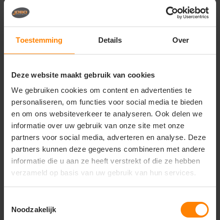
Vragen? Neem contact
op met onze
klantenservice
Toestemming
Details
Over
call
+31(0)418 511 972
Deze website maakt gebruik van cookies
mail
info@jobopromotions.nl
We gebruiken cookies om content en advertenties te
personaliseren, om functies voor social media te bieden
store
Bezoek onze showroom:
Provincialeweg 59 - Velddriel
en om ons websiteverkeer te analyseren. Ook delen we
informatie over uw gebruik van onze site met onze
partners voor social media, adverteren en analyse. Deze
partners kunnen deze gegevens combineren met andere
Dit vind je misschien ook leuk
informatie die u aan ze heeft verstrekt of die ze hebben
Items van productcarrousel
verzameld op basis van uw gebruik van hun services.
Toestemmingsselectie
Noodzakelijk