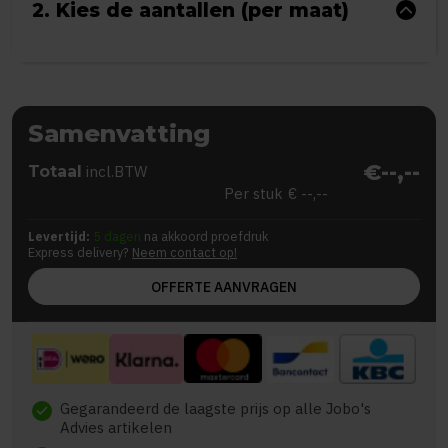
2. Kies de aantallen (per maat)
Samenvatting
€--,--
Totaal
incl.BTW
Per stuk
€ --,--
Levertijd:
5 dagen
na akkoord proefdruk
Express delivery?
Neem contact op!
OFFERTE AANVRAGEN
Gegarandeerd de laagste prijs op alle Jobo's
check
Advies artikelen