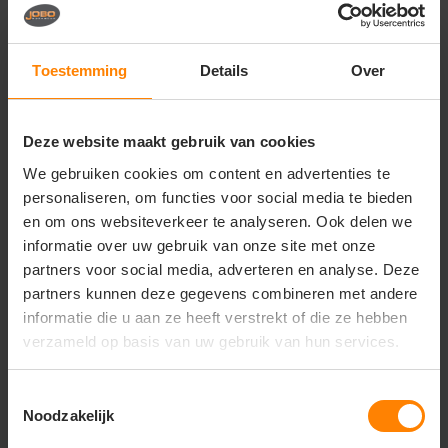
Vragen? Neem contact
op met onze
klantenservice
Toestemming
Details
Over
call
+31(0)418 511 972
Deze website maakt gebruik van cookies
mail
info@jobopromotions.nl
We gebruiken cookies om content en advertenties te
store
Bezoek onze showroom:
personaliseren, om functies voor social media te bieden
Provincialeweg 59 - Velddriel
en om ons websiteverkeer te analyseren. Ook delen we
informatie over uw gebruik van onze site met onze
partners voor social media, adverteren en analyse. Deze
Dit vind je misschien ook leuk
partners kunnen deze gegevens combineren met andere
informatie die u aan ze heeft verstrekt of die ze hebben
Items van productcarrousel
verzameld op basis van uw gebruik van hun services.
Toestemmingsselectie
Noodzakelijk