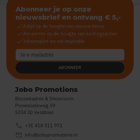
Abonneer je op onze
nieuwsbrief en ontvang € 5,-
check
Altijd op de hoogte van nieuwe items
check
Als eerste op de hoogte van kortingsacties
check
Informatief en vol inspiratie
ABONNEER
Jobo Promotions
Bezoekadres & Showroom
Provincialeweg 59
5334 JD Velddriel
call
+31 418 511 972
mail
info@jobopromotions.nl