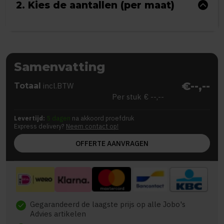
2. Kies de aantallen (per maat)
Samenvatting
€--,--
Totaal
incl.BTW
Per stuk
€ --,--
Levertijd:
5 dagen
na akkoord proefdruk
Express delivery?
Neem contact op!
OFFERTE AANVRAGEN
Gegarandeerd de laagste prijs op alle Jobo's
check
Advies artikelen