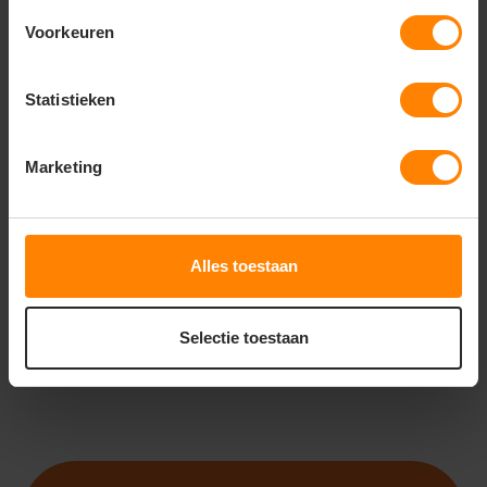
Voorkeuren
Statistieken
ROLY
ROLY WALL PA9207
Marketing
Bedrukking in eigen huis
Met of zonder bedrukking
Gratis digitale proefdruk
32
28
Alles toestaan
PERSONALISEER
Selectie toestaan