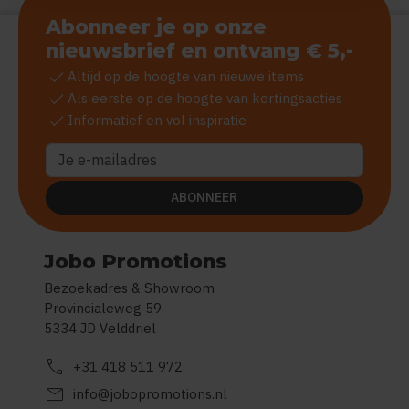
Abonneer je op onze
nieuwsbrief en ontvang € 5,-
check
Altijd op de hoogte van nieuwe items
check
Als eerste op de hoogte van kortingsacties
check
Informatief en vol inspiratie
ABONNEER
Jobo Promotions
Bezoekadres & Showroom
Provincialeweg 59
5334 JD Velddriel
call
+31 418 511 972
mail
info@jobopromotions.nl