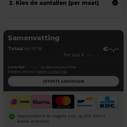
2. Kies de aantallen (per maat)
Samenvatting
€--,--
Totaal
incl.BTW
Per stuk
€ --,--
Levertijd:
5 dagen
na akkoord proefdruk
Express delivery?
Neem contact op!
OFFERTE AANVRAGEN
Gegarandeerd de laagste prijs op alle Jobo's
check
Advies artikelen