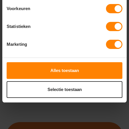
Voorkeuren
Statistieken
ROLY
ROLY
ROLY ATOMIC 150
ROLY DOGO PREMIUM
CA6424
CA6502
Marketing
Bedrukking in eigen huis
Gratis digitale proefdruk
Gratis digitale proefdruk
Met of zonder bedrukking
Meer stuks = meer korting
Bedrukking in eigen huis
2
2
38
94
Alles toestaan
PERSONALISEER
PERSONALISEER
Selectie toestaan