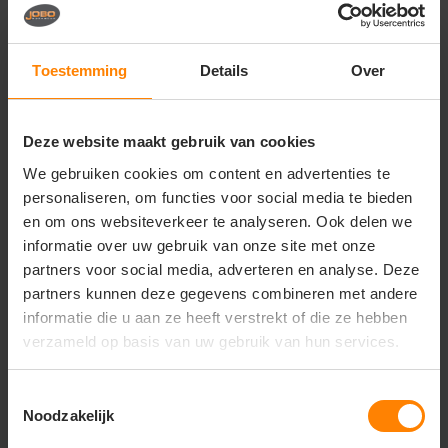
Vragen? Neem contact
op met onze
klantenservice
Toestemming
Details
Over
call
+31(0)418 511 972
Deze website maakt gebruik van cookies
mail
info@jobopromotions.nl
We gebruiken cookies om content en advertenties te
store
Bezoek onze showroom:
personaliseren, om functies voor social media te bieden
Provincialeweg 59 - Velddriel
en om ons websiteverkeer te analyseren. Ook delen we
informatie over uw gebruik van onze site met onze
partners voor social media, adverteren en analyse. Deze
Dit vind je misschien ook leuk
partners kunnen deze gegevens combineren met andere
informatie die u aan ze heeft verstrekt of die ze hebben
Items van productcarrousel
verzameld op basis van uw gebruik van hun services.
Toestemmingsselectie
Noodzakelijk