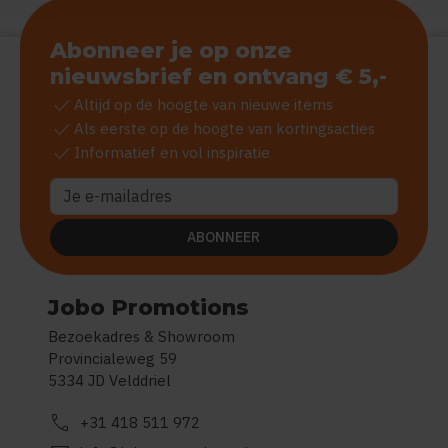
Abonneer je op onze
nieuwsbrief en ontvang € 5,-
check
Altijd op de hoogte van nieuwe items
check
Als eerste op de hoogte van kortingsacties
check
Informatief en vol inspiratie
ABONNEER
Jobo Promotions
Bezoekadres & Showroom
Provincialeweg 59
5334 JD Velddriel
call
+31 418 511 972