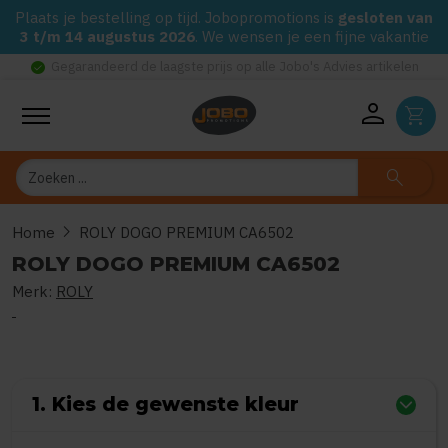
Plaats je bestelling op tijd. Jobopromotions is
gesloten van
3 t/m 14 augustus 2026
. We wensen je een fijne vakantie
check_circle
Gegarandeerd de laagste prijs op alle Jobo's Advies artikelen
person
shopping_cart
Zoeken
search
chevron_right
Home
ROLY DOGO PREMIUM CA6502
ROLY DOGO PREMIUM CA6502
Merk:
ROLY
0
uit
5
(Gebaseerd op 0 reviews)
1. Kies de gewenste kleur