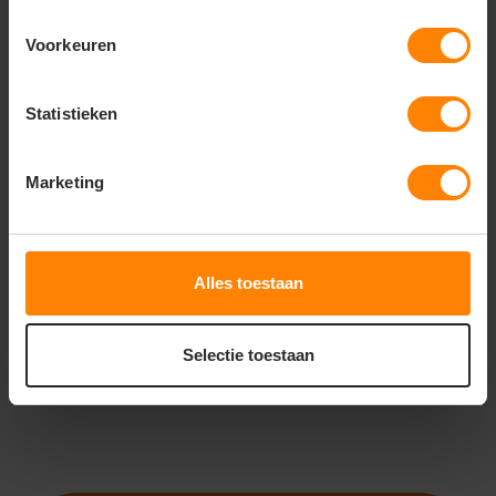
Voorkeuren
Statistieken
ROLY
ROLY CORGI CA2200
Marketing
Meer stuks = meer korting
Gratis digitale proefdruk
Met of zonder bedrukking
Alles toestaan
9
61
PERSONALISEER
Selectie toestaan