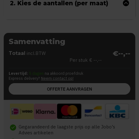
2. Kies de aantallen (per maat)
Samenvatting
€--,--
Totaal
incl.BTW
Per stuk
€ --,--
Levertijd:
5 dagen
na akkoord proefdruk
Express delivery?
Neem contact op!
OFFERTE AANVRAGEN
Gegarandeerd de laagste prijs op alle Jobo's
check
Advies artikelen