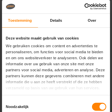
Vragen? Neem contact
op met onze
klantenservice
Toestemming
Details
Over
call
+31(0)418 511 972
Deze website maakt gebruik van cookies
mail
info@jobopromotions.nl
We gebruiken cookies om content en advertenties te
personaliseren, om functies voor social media te bieden
store
Bezoek onze showroom:
Provincialeweg 59 - Velddriel
en om ons websiteverkeer te analyseren. Ook delen we
informatie over uw gebruik van onze site met onze
partners voor social media, adverteren en analyse. Deze
partners kunnen deze gegevens combineren met andere
Dit vind je misschien ook leuk
informatie die u aan ze heeft verstrekt of die ze hebben
Items van productcarrousel
verzameld op basis van uw gebruik van hun services.
Toestemmingsselectie
Noodzakelijk