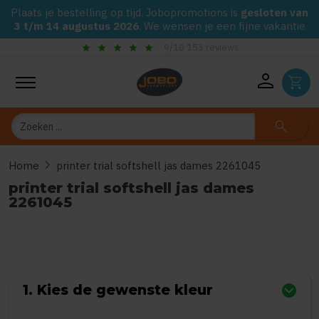
Plaats je bestelling op tijd. Jobopromotions is
gesloten van
3 t/m 14 augustus 2026
. We wensen je een fijne vakantie
star
star
star
star
star
9/10 153 reviews
person
shopping_cart
Zoeken
search
chevron_right
Home
printer trial softshell jas dames 2261045
printer trial softshell jas dames
2261045
0
uit
5
(Gebaseerd op 0 reviews)
1. Kies de gewenste kleur