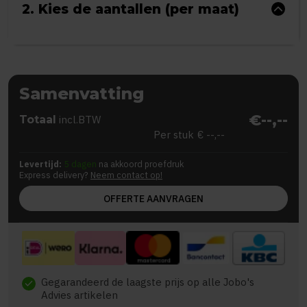
2. Kies de aantallen (per maat)
Samenvatting
€--,--
Totaal
incl.BTW
Per stuk
€ --,--
Levertijd:
5 dagen
na akkoord proefdruk
Express delivery?
Neem contact op!
OFFERTE AANVRAGEN
Gegarandeerd de laagste prijs op alle Jobo's
check
Advies artikelen