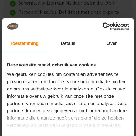
Scherpste prijzen van NL door eigen drukkerij
check
Persoonlijk advies: Bel direct met onze experts
check
Toestemming
Details
Over
Beschrijving
Reviews (0)
Deze website maakt gebruik van cookies
{"qty":2,"clr":"donker marine","szs":{"s":2},"prnts":[]}
We gebruiken cookies om content en advertenties te
personaliseren, om functies voor social media te bieden
en om ons websiteverkeer te analyseren. Ook delen we
informatie over uw gebruik van onze site met onze
Vragen? Neem contact
partners voor social media, adverteren en analyse. Deze
op met onze
partners kunnen deze gegevens combineren met andere
klantenservice
informatie die u aan ze heeft verstrekt of die ze hebben
verzameld op basis van uw gebruik van hun services.
call
+31(0)418 511 972