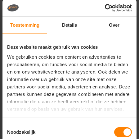
Vragen? Neem contact
op met onze
klantenservice
Toestemming
Details
Over
call
+31(0)418 511 972
Deze website maakt gebruik van cookies
mail
info@jobopromotions.nl
We gebruiken cookies om content en advertenties te
personaliseren, om functies voor social media te bieden
store
Bezoek onze showroom:
Provincialeweg 59 - Velddriel
en om ons websiteverkeer te analyseren. Ook delen we
informatie over uw gebruik van onze site met onze
partners voor social media, adverteren en analyse. Deze
partners kunnen deze gegevens combineren met andere
Dit vind je misschien ook leuk
informatie die u aan ze heeft verstrekt of die ze hebben
Items van productcarrousel
verzameld op basis van uw gebruik van hun services.
Toestemmingsselectie
Noodzakelijk