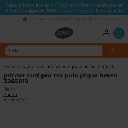
Plaats je bestelling op tijd. Jobopromotions is
gesloten van
3 t/m 14 augustus 2026
. We wensen je een fijne vakantie
check_circle
Gegarandeerd de laagste prijs op alle Jobo's Advies artikelen
person
shopping_cart
Zoeken
search
chevron_right
Home
printer surf pro rsx polo pique heren 2265019
printer surf pro rsx polo pique heren
2265019
Merk:
0
uit
5
(Gebaseerd op 0 reviews)
Printer
Active Wear