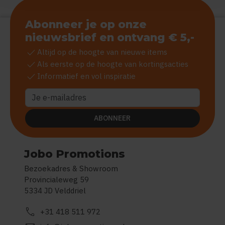
Abonneer je op onze
nieuwsbrief en ontvang € 5,-
check
Altijd op de hoogte van nieuwe items
check
Als eerste op de hoogte van kortingsacties
check
Informatief en vol inspiratie
ABONNEER
Jobo Promotions
Bezoekadres & Showroom
Provincialeweg 59
5334 JD Velddriel
call
+31 418 511 972