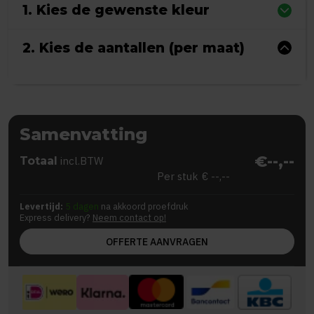
1. Kies de gewenste kleur
2. Kies de aantallen (per maat)
Samenvatting
€--,--
Totaal
incl.BTW
Per stuk
€ --,--
Levertijd:
5 dagen
na akkoord proefdruk
Express delivery?
Neem contact op!
OFFERTE AANVRAGEN