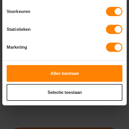
Voorkeuren
Statistieken
Printer Active Wear
Printer Active Wear
printer light rsx t-shirt
printer softball rsx
heren 2264027
sweater unisex
Marketing
2262048
De beoordeling van dit product is
De beoordeling van dit produc
4.65
van de 5
Snelle levering (tot binnen 48u)
Bedrukking in eigen huis
Meer stuks = meer korting
Snelle levering (tot binnen 48u)
Bedrukking in eigen huis
Met of zonder bedrukking
Alles toestaan
6
32
74
37
PERSONALISEER
PERSONALISEER
Selectie toestaan