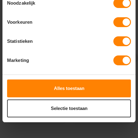
Noodzakelijk
Voorkeuren
Statistieken
Printer Active Wear
Printer Active Wear
Marketing
printer surf pro l/s polo
printer surf stretch
pique dames 2265027
polo pique dames
2265021
Bedrukking in eigen huis
Met of zonder bedrukking
Met of zonder bedrukking
Gratis digitale proefdruk
Alles toestaan
Meer stuks = meer korting
Snelle levering (tot binnen 48u)
28
22
13
16
Selectie toestaan
PERSONALISEER
PERSONALISEER