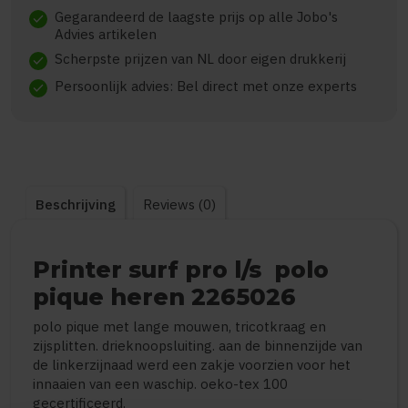
Gegarandeerd de laagste prijs op alle Jobo's
check
Advies artikelen
Scherpste prijzen van NL door eigen drukkerij
check
Persoonlijk advies: Bel direct met onze experts
check
Beschrijving
Reviews (0)
Printer surf pro l/s polo
pique heren 2265026
polo pique met lange mouwen, tricotkraag en
zijsplitten. drieknoopsluiting. aan de binnenzijde van
de linkerzijnaad werd een zakje voorzien voor het
innaaien van een waschip. oeko-tex 100
gecertificeerd.