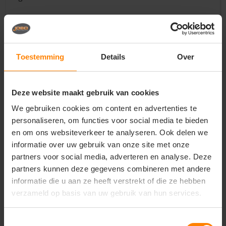
Vragen? Neem contact
Toestemming
Details
Over
op met onze
klantenservice
call
Deze website maakt gebruik van cookies
+31(0)418 511 972
We gebruiken cookies om content en advertenties te
mail
info@jobopromotions.nl
personaliseren, om functies voor social media te bieden
en om ons websiteverkeer te analyseren. Ook delen we
store
Bezoek onze showroom:
informatie over uw gebruik van onze site met onze
Provincialeweg 59 - Velddriel
partners voor social media, adverteren en analyse. Deze
partners kunnen deze gegevens combineren met andere
informatie die u aan ze heeft verstrekt of die ze hebben
Dit vind je misschien ook leuk
verzameld op basis van uw gebruik van hun services.
Items van productcarrousel
Toestemmingsselectie