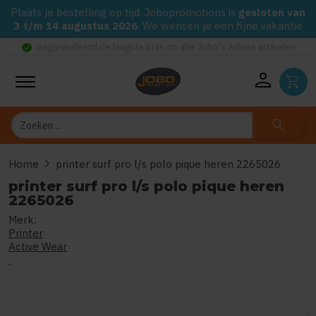
Plaats je bestelling op tijd. Jobopromotions is
gesloten van
3 t/m 14 augustus 2026
. We wensen je een fijne vakantie
check_circle
Gegarandeerd de laagste prijs op alle Jobo's Advies artikelen
person
shopping_cart
Zoeken
search
chevron_right
Home
printer surf pro l/s polo pique heren 2265026
printer surf pro l/s polo pique heren
2265026
Merk:
0
uit
5
(Gebaseerd op 0 reviews)
Printer
Active Wear