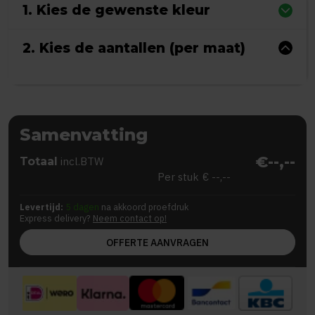
1. Kies de gewenste kleur
2. Kies de aantallen (per maat)
Samenvatting
€--,--
Totaal
incl.BTW
Per stuk
€ --,--
Levertijd:
5 dagen
na akkoord proefdruk
Express delivery?
Neem contact op!
OFFERTE AANVRAGEN