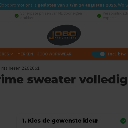
d. Jobopromotions is
gesloten van 3 t/m 14 augustus 2026
. We 
Scherpste prijzen van NL door eigen
Persoonlijk ad
check_circle
check_circle
drukkerij
experts
Incl. btw
IRES
MERKEN
JOBO WORKWEAR
e rits heren 2262061
rime sweater volledig
0
uit
5
(Gebaseerd op 0 reviews)
1. Kies de gewenste kleur