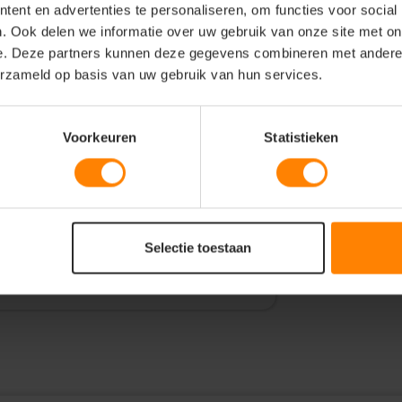
ent en advertenties te personaliseren, om functies voor social
. Ook delen we informatie over uw gebruik van onze site met on
e. Deze partners kunnen deze gegevens combineren met andere i
erzameld op basis van uw gebruik van hun services.
olledige rits heren
Voorkeuren
Statistieken
luiting vooraan en aan de steekzakken.
n aan de boord onderaan en aan de
onderlijk geweven maatlabel. aan de
akje voorzien voor het innaaien van een
 kunnen indien gewenst vervangen worden
Selectie toestaan
n. oeko-tex 100 gecertificeerd.