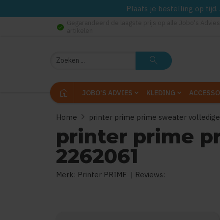
Plaats je bestelling op tij
Gegarandeerd de laagste prijs op alle Jobo's Advies
check_circle
artikelen
Zoeken
search
home
JOBO'S ADVIES
KLEDING
ACCESSO
chevron_right
Home
printer prime prime sweater volledig
printer prime p
2262061
Merk:
Printer PRIME
| Reviews: