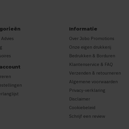
gorieën
Informatie
 Advies
Over Jobo Promotions
ng
Onze eigen drukkerij
soires
Bedrukken & Borduren
Klantenservice & FAQ
 account
Verzenden & retourneren
treren
Algemene voorwaarden
estellingen
Privacy-verklaring
erlanglijst
Disclaimer
Cookiebeleid
Schrijf een review