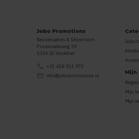
Jobo Promotions
Cate
Bezoekadres & Showroom
Jobo's
Provincialeweg 59
Kledi
5334 JD Velddriel
Acces
call
+31 418 511 972
Mijn
mail
info@jobopromotions.nl
Regis
Mijn b
Mijn v