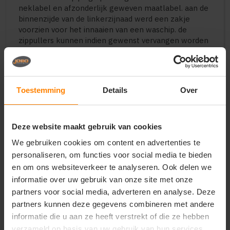
neklabel en afzonderlijk geweven maatlabel. aan de
binnenzijde van de linkerzijnaad werd een zakje
voorzien voor het innaaien van een waschip. de
zippullers kunnen indien gewenst vervangen worden
door ????n van de andere beschikbare kleuren. oeko-
tex 100 gecertificeerd.
Toestemming
Details
Over
Vragen? Neem contact
op met onze
Deze website maakt gebruik van cookies
klantenservice
We gebruiken cookies om content en advertenties te
personaliseren, om functies voor social media te bieden
call
+31(0)418 511 972
en om ons websiteverkeer te analyseren. Ook delen we
informatie over uw gebruik van onze site met onze
mail
info@jobopromotions.nl
partners voor social media, adverteren en analyse. Deze
store
partners kunnen deze gegevens combineren met andere
Bezoek onze showroom:
Provincialeweg 59 - Velddriel
informatie die u aan ze heeft verstrekt of die ze hebben
verzameld op basis van uw gebruik van hun services.