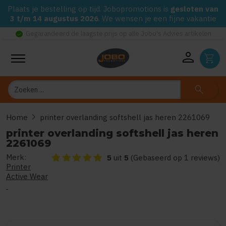
Plaats je bestelling op tijd. Jobopromotions is
gesloten van
3 t/m 14 augustus 2026
. We wensen je een fijne vakantie
check_circle
Gegarandeerd de laagste prijs op alle Jobo's Advies artikelen
person
shopping_cart
Zoeken
search
chevron_right
Home
printer overlanding softshell jas heren 2261069
printer overlanding softshell jas heren
2261069
Merk:
De beoordeling van dit product is
5
van de 5
5
uit
5
(Gebaseerd op 1 reviews)
Printer
Active Wear