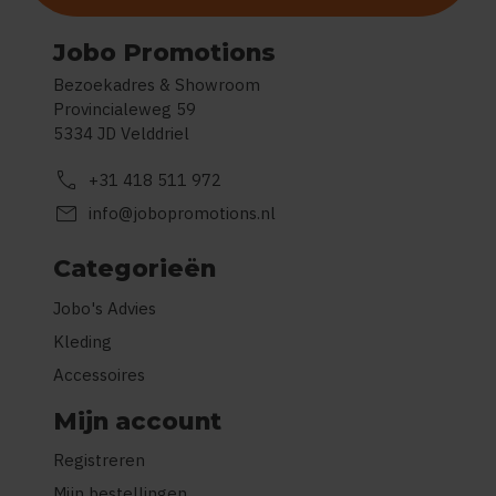
Jobo Promotions
Bezoekadres & Showroom
Provincialeweg 59
5334 JD Velddriel
call
+31 418 511 972
mail
info@jobopromotions.nl
Categorieën
Jobo's Advies
Kleding
Accessoires
Mijn account
Registreren
Mijn bestellingen