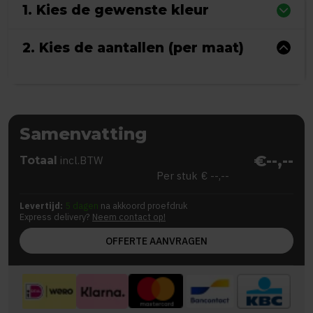
1. Kies de gewenste kleur
2. Kies de aantallen (per maat)
Samenvatting
€--,--
Totaal
incl.BTW
Per stuk
€ --,--
Levertijd:
5 dagen
na akkoord proefdruk
Express delivery?
Neem contact op!
OFFERTE AANVRAGEN