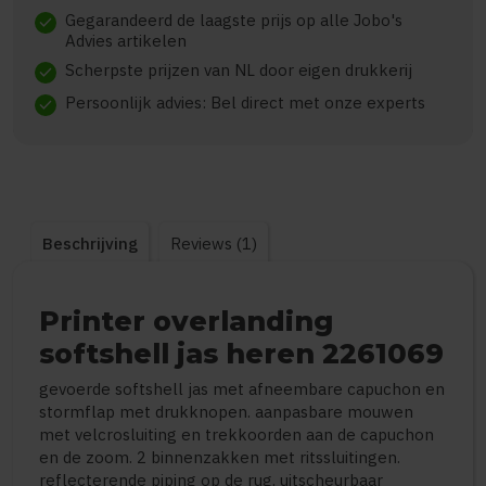
Gegarandeerd de laagste prijs op alle Jobo's
check
Advies artikelen
Scherpste prijzen van NL door eigen drukkerij
check
Persoonlijk advies: Bel direct met onze experts
check
Beschrijving
Reviews (1)
Printer overlanding
softshell jas heren 2261069
gevoerde softshell jas met afneembare capuchon en
stormflap met drukknopen. aanpasbare mouwen
met velcrosluiting en trekkoorden aan de capuchon
en de zoom. 2 binnenzakken met ritssluitingen.
reflecterende piping op de rug. uitscheurbaar