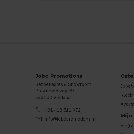
Jobo Promotions
Cate
Bezoekadres & Showroom
Jobo's
Provincialeweg 59
Kledi
5334 JD Velddriel
Acces
call
+31 418 511 972
Mijn
mail
info@jobopromotions.nl
Regis