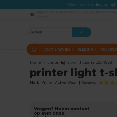
Plaats je bestelling op tij
Gegarandeerd de laagste prijs op alle Jobo's Advies
check_circle
artikelen
Zoeken
search
home
JOBO'S ADVIES
KLEDING
ACCESSO
chevron_right
Home
printer light t-shirt dames 2264028
printer light t
Merk:
Printer Active Wear
| Reviews:
De beoorde
Vragen? Neem contact
op met onze