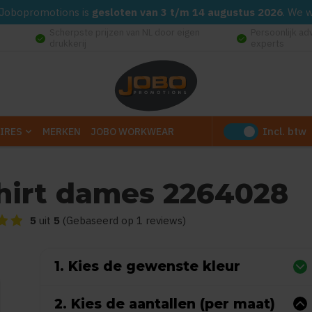
d. Jobopromotions is
gesloten van 3 t/m 14 augustus 2026
. We 
Scherpste prijzen van NL door eigen
Persoonlijk ad
check_circle
check_circle
drukkerij
experts
Incl. btw
IRES
MERKEN
JOBO WORKWEAR
-shirt dames 2264028
ling van dit product is
5
van de 5
5
uit
5
(Gebaseerd op 1 reviews)
1. Kies de gewenste kleur
2. Kies de aantallen (per maat)