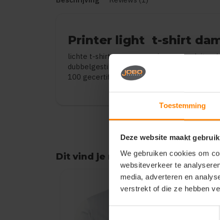
Printer light t-shirt d
lichte t-shirt met een moderne, aansluiten
dubbelgestikte halsopening. elastaan in twe
100 gecertificeerd.
Toestemming
Deze website maakt gebruik
We gebruiken cookies om cont
Dit vind je misschien ook leuk
websiteverkeer te analyseren
Items van productcarrousel
media, adverteren en analys
verstrekt of die ze hebben v
Toestemmingsselectie