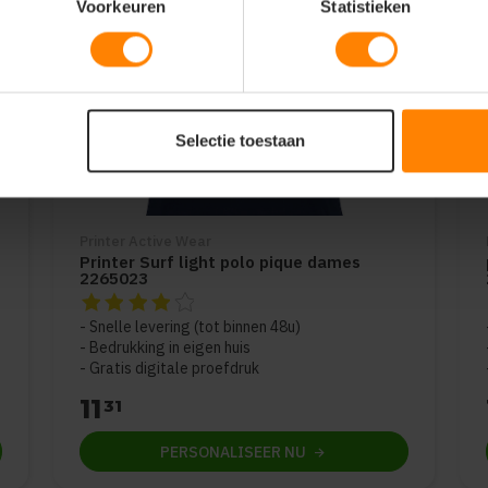
Voorkeuren
Statistieken
Selectie toestaan
Printer Active Wear
Printer Surf light polo pique dames
2265023
de 5
De beoordeling van dit product is
4
van de 5
Snelle levering (tot binnen 48u)
Bedrukking in eigen huis
Gratis digitale proefdruk
11
31
PERSONALISEER
NU