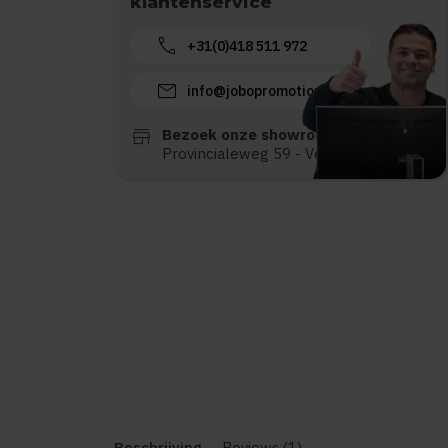
klantenservice
call
+31(0)418 511 972
mail
info@jobopromotions.nl
store
Bezoek onze showroom:
Provincialeweg 59 - Velddriel
Beschrijving
Reviews (1)