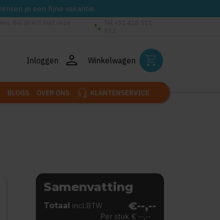
wensen je een fijne vakantie
vies: Bel direct met onze
Tel:+31 418 511
phone
972
person
shopping_cart
Inloggen
Winkelwagen
headset_mic
BLOGS
OVER ONS
KLANTENSERVICE
Samenvatting
€--,--
Totaal
incl.BTW
Per stuk
€ --,--