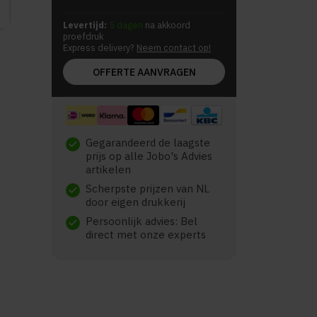
Levertijd:
5 dagen
na akkoord
proefdruk
Express delivery?
Neem contact op!
OFFERTE AANVRAGEN
Gegarandeerd de laagste
check
prijs op alle Jobo's Advies
artikelen
Scherpste prijzen van NL
check
door eigen drukkerij
Persoonlijk advies: Bel
check
direct met onze experts