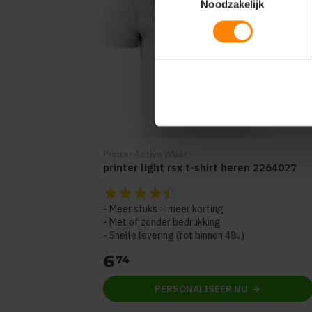
Noodzakelijk
Printer Active Wear
printer light rsx t-shirt heren 2264027
De beoordeling van dit product is
4.65
van 
Meer stuks = meer korting
Met of zonder bedrukking
Snelle levering (tot binnen 48u)
6
74
PERSONALISEER
NU