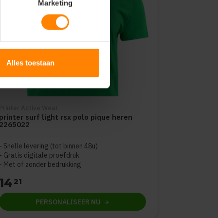
Marketing
Alles toestaan
Printer Active Wear
printer surf light rsx polo pique heren
2265022
Snelle levering (tot binnen 48u)
Gratis digitale proefdruk
Met of zonder bedrukking
14
21
PERSONALISEER
NU