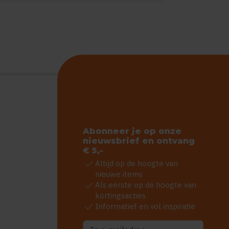
Abonneer je op onze
nieuwsbrief en ontvang
€ 5,-
check
Altijd op de hoogte van
nieuwe items
check
Als eerste op de hoogte van
kortingsacties
check
Informatief en vol inspiratie