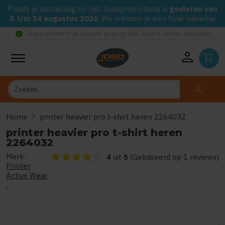
Plaats je bestelling op tijd. Jobopromotions is
gesloten van
3 t/m 14 augustus 2026
. We wensen je een fijne vakantie
check_circle
Gegarandeerd de laagste prijs op alle Jobo's Advies artikelen
person
shopping_cart
Zoeken
search
chevron_right
Home
printer heavier pro t-shirt heren 2264032
printer heavier pro t-shirt heren
2264032
Merk:
De beoordeling van dit product is
4
van de 5
4
uit
5
(Gebaseerd op 1 reviews)
Printer
Active Wear