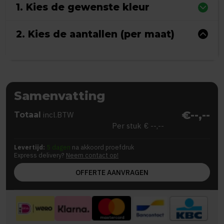
1. Kies de gewenste kleur
2. Kies de aantallen (per maat)
Samenvatting
€--,--
Totaal
incl.BTW
Per stuk
€ --,--
Levertijd:
5 dagen
na akkoord proefdruk
Express delivery?
Neem contact op!
OFFERTE AANVRAGEN