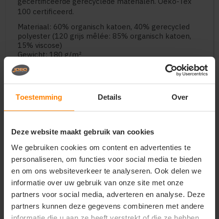
gecertificeerde gerecyclede materialen. Oeko-Tex
100 certificeerd.
Materiaal: 60% organisch katoen, 40% gerecycled
polyester (120 grijs mêlée: 85% organisch katoen,
15% viscose)
Gewicht: 180 g/m²
Geslacht: Heren
Halslijn: Round
Mouw: Korte mouwen
Toestemming
Details
Over
Vragen? Neem contact
Deze website maakt gebruik van cookies
op met onze
We gebruiken cookies om content en advertenties te
klantenservice
personaliseren, om functies voor social media te bieden
en om ons websiteverkeer te analyseren. Ook delen we
call
+31(0)418 511 972
informatie over uw gebruik van onze site met onze
partners voor social media, adverteren en analyse. Deze
mail
info@jobopromotions.nl
partners kunnen deze gegevens combineren met andere
informatie die u aan ze heeft verstrekt of die ze hebben
Bezoek onze showroom: