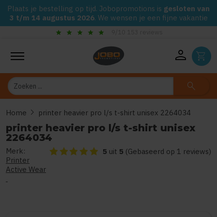
Plaats je bestelling op tijd. Jobopromotions is
gesloten van
3 t/m 14 augustus 2026
. We wensen je een fijne vakantie
check_circle
Gegarandeerd de laagste prijs op alle Jobo's Advies artikelen
person
shopping_cart
Zoeken
search
chevron_right
Home
printer heavier pro l/s t-shirt unisex 2264034
printer heavier pro l/s t-shirt unisex
2264034
Merk:
De beoordeling van dit product is
5
van de 5
5
uit
5
(Gebaseerd op 1 reviews)
Printer
Active Wear