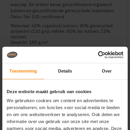
waschip. Dit artikel bevat gecertificeerd organisch
katoen en gecertificeerde gerecyclede materialen.
Oeko-Tex 100 certificeerd.
Materiaal: 60% organisch katoen, 40% gerecycled
polyester (120 grijs mêlée: 85% bio katoen, 15%
viscose)
Gewicht: 180 g/m²
Geslacht: Unisex
Zakken: No pockets
Halslijn: Round
Type sluiting: None
Capuchondetails: Geen
Toestemming
Details
Over
Mouw: Lange mouwen
Deze website maakt gebruik van cookies
We gebruiken cookies om content en advertenties te
Vragen? Neem contact
personaliseren, om functies voor social media te bieden
op met onze
en om ons websiteverkeer te analyseren. Ook delen we
klantenservice
informatie over uw gebruik van onze site met onze
partners voor social media, adverteren en analyse. Deze