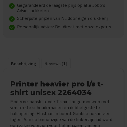
Gegarandeerd de laagste prijs op alle Jobo's
check
Advies artikelen
Scherpste prijzen van NL door eigen drukkerij
check
Persoonlijk advies: Bel direct met onze experts
check
Beschrijving
Reviews (1)
Printer heavier pro l/s t-
shirt unisex 2264034
Moderne, aansluitende T-shirt lange mouwen met
versterkte schoudernaden en dubbelgestikte
halsopening. Elastaan in boord. Geribde nek in vier
lagen. Aan de binnenzijde van de linkerzijnaad werd
een zakje voorzien voor het innaaien van een