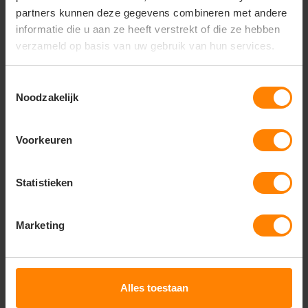
call
+31(0)418 511 972
partners kunnen deze gegevens combineren met andere
mail
informatie die u aan ze heeft verstrekt of die ze hebben
info@jobopromotions.nl
verzameld op basis van uw gebruik van hun services.
store
Bezoek onze showroom:
Provincialeweg 59 - Velddriel
Toestemmingsselectie
Noodzakelijk
Dit vind je misschien ook leuk
Voorkeuren
Items van productcarrousel
Statistieken
Marketing
Alles toestaan
Printer Active Wear