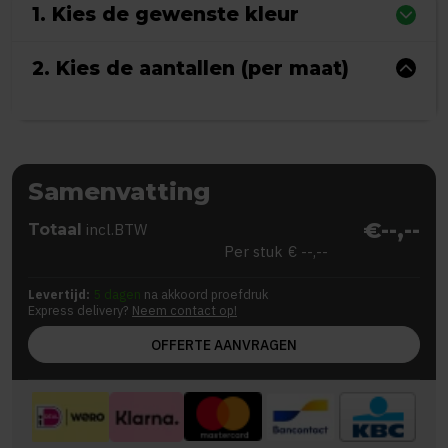
1. Kies de gewenste kleur
2. Kies de aantallen (per maat)
Samenvatting
€--,--
Totaal
incl.BTW
Per stuk
€ --,--
Levertijd:
5 dagen
na akkoord proefdruk
Express delivery?
Neem contact op!
OFFERTE AANVRAGEN