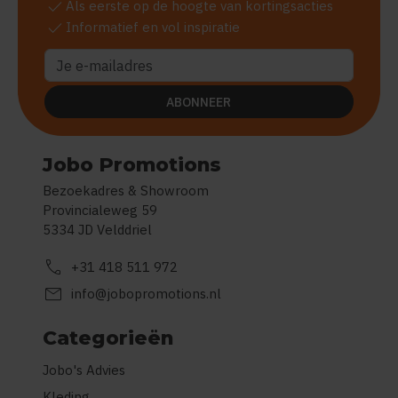
check
Als eerste op de hoogte van kortingsacties
check
Informatief en vol inspiratie
ABONNEER
Jobo Promotions
Bezoekadres & Showroom
Provincialeweg 59
5334 JD Velddriel
call
+31 418 511 972
mail
info@jobopromotions.nl
Categorieën
Jobo's Advies
Kleding