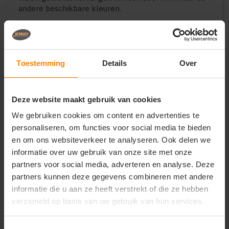
andere beschikbare kleuren.
Vragen? Neem contact
Toestemming
Details
Over
op met onze
klantenservice
Deze website maakt gebruik van cookies
call
+31(0)418 511 972
We gebruiken cookies om content en advertenties te
mail
personaliseren, om functies voor social media te bieden
info@jobopromotions.nl
en om ons websiteverkeer te analyseren. Ook delen we
store
Bezoek onze showroom:
informatie over uw gebruik van onze site met onze
Provincialeweg 59 - Velddriel
partners voor social media, adverteren en analyse. Deze
partners kunnen deze gegevens combineren met andere
informatie die u aan ze heeft verstrekt of die ze hebben
verzameld op basis van uw gebruik van hun services.
Dit vind je misschien ook leuk
Items van productcarrousel