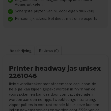
check
Advies artikelen
Scherpste prijzen van NL door eigen drukkerij
check
Persoonlijk advies: Bel direct met onze experts
check
Beschrijving
Reviews (0)
Printer headway jas unisex
2261046
lichte windbreaker met afneembare capuchon. de
hele jas kan bijeen gepakt worden in ????n van de
voorzakken en kan daardoor compact gedragen
worden aan een riempje. tweekleurige ritssluiting.
zipper pullers in contrasterende kleur. deze kunnen
indien gewenst vervangen worden door ????n van de