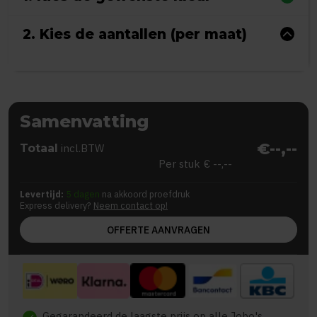
2. Kies de aantallen (per maat)
Samenvatting
€--,--
Totaal
incl.BTW
Per stuk
€ --,--
Levertijd:
5 dagen
na akkoord proefdruk
Express delivery?
Neem contact op!
OFFERTE AANVRAGEN
Gegarandeerd de laagste prijs op alle Jobo's