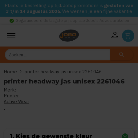
Plaats je bestelling op tijd. Jobopromotions is
gesloten van
3 t/m 14 augustus 2026
. We wensen je een fijne vakantie
check_circle
Gegarandeerd de laagste prijs op alle Jobo's Advies artikelen
person
shopping_cart
Zoeken
search
chevron_right
Home
printer headway jas unisex 2261046
printer headway jas unisex 2261046
Merk:
0
uit
5
(Gebaseerd op 0 reviews)
Printer
Active Wear
1. Kies de gewenste kleur