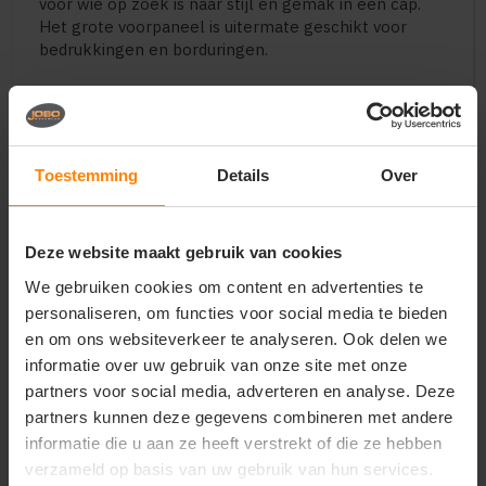
voor wie op zoek is naar stijl en gemak in één cap.
Het grote voorpaneel is uitermate geschikt voor
bedrukkingen en borduringen.
Toestemming
Details
Over
Vragen? Neem contact
op met onze
klantenservice
Deze website maakt gebruik van cookies
call
We gebruiken cookies om content en advertenties te
+31(0)418 511 972
personaliseren, om functies voor social media te bieden
mail
en om ons websiteverkeer te analyseren. Ook delen we
info@jobopromotions.nl
informatie over uw gebruik van onze site met onze
store
Bezoek onze showroom:
partners voor social media, adverteren en analyse. Deze
Provincialeweg 59 - Velddriel
partners kunnen deze gegevens combineren met andere
informatie die u aan ze heeft verstrekt of die ze hebben
verzameld op basis van uw gebruik van hun services.