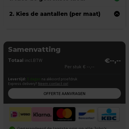
2. Kies de aantallen (per maat)
Samenvatting
€--,--
Totaal
incl.BTW
Per stuk
€ --,--
Levertijd:
5 dagen
na akkoord proefdruk
Express delivery?
Neem contact op!
OFFERTE AANVRAGEN
Gegarandeerd de laagste prijs op alle Jobo's