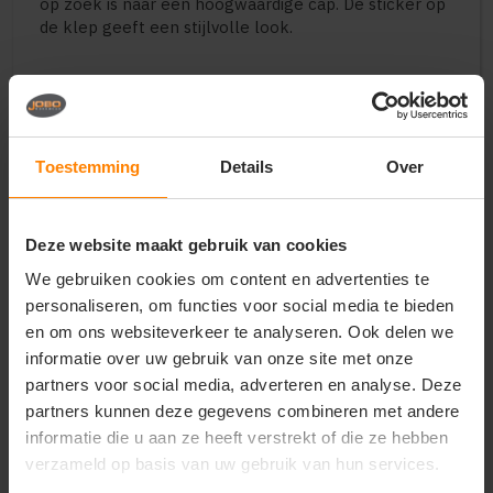
op zoek is naar een hoogwaardige cap. De sticker op
de klep geeft een stijlvolle look.
Toestemming
Details
Over
Vragen? Neem contact
op met onze
klantenservice
Deze website maakt gebruik van cookies
call
+31(0)418 511 972
We gebruiken cookies om content en advertenties te
personaliseren, om functies voor social media te bieden
mail
info@jobopromotions.nl
en om ons websiteverkeer te analyseren. Ook delen we
informatie over uw gebruik van onze site met onze
store
Bezoek onze showroom:
partners voor social media, adverteren en analyse. Deze
Provincialeweg 59 - Velddriel
partners kunnen deze gegevens combineren met andere
informatie die u aan ze heeft verstrekt of die ze hebben
verzameld op basis van uw gebruik van hun services.
Dit vind je misschien ook leuk