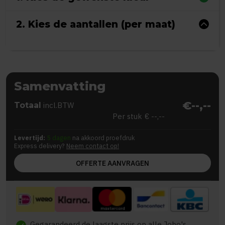
2. Kies de aantallen (per maat)
Samenvatting
€--,--
Totaal
incl.BTW
Per stuk
€ --,--
Levertijd:
5 dagen
na akkoord proefdruk
Express delivery?
Neem contact op!
OFFERTE AANVRAGEN
Gegarandeerd de laagste prijs op alle Jobo's