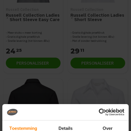
Russell Collection
Russell Collection
Russell Collection Ladies
Russell Collection Ladies
´ Short Sleeve Easy Care
´ Short Sleeve
Oxford Shirt Z933F
Herringbone Shirt Z963F
Meer stuks = meer korting
Gratis digitale proefdruk
Gratis digitale proefdruk
Snelle levering (tot binnen 48u)
Snelle levering (tot binnen 48u)
Met of zonder bedrukking
24
29
25
11
PERSONALISEER
PERSONALISEER
Toestemming
Details
Over