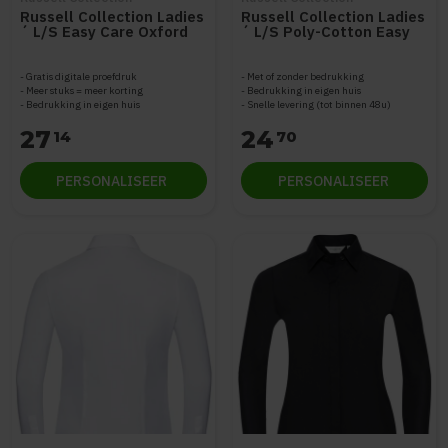
Russell Collection Ladies
Russell Collection Ladies
´ L/S Easy Care Oxford
´ L/S Poly-Cotton Easy
Shirt Z932F
Care Poplin Shirt Z934F
Gratis digitale proefdruk
Met of zonder bedrukking
Meer stuks = meer korting
Bedrukking in eigen huis
Bedrukking in eigen huis
Snelle levering (tot binnen 48u)
27
24
14
70
PERSONALISEER
PERSONALISEER