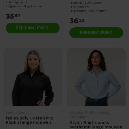
Fit: Regular Fit
Materiaal: 100% Katoen
Eigenschap: Hoge kwaliteit
Fit: Modern fit
Eigenschap: Hoge kwaliteit
35
61
36
22
PERSONALISEER
PERSONALISEER
Lemon Soda
Stanley/Stella kleding
bedrukken
ladies poly-Cotton Mix
Poplin lange mouwen
Styler Shirt dames
overhemd lange mouwen