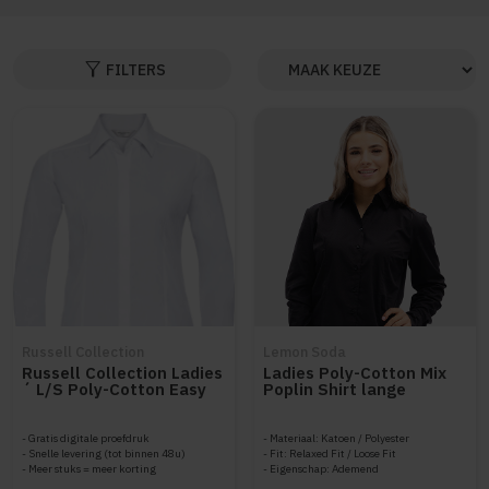
filter_alt
FILTERS
Russell Collection
Lemon Soda
Russell Collection Ladies
Ladies Poly-Cotton Mix
´ L/S Poly-Cotton Easy
Poplin Shirt lange
Care Fitted Poplin Shirt
mouwen
Z924F
Gratis digitale proefdruk
Materiaal: Katoen / Polyester
Snelle levering (tot binnen 48u)
Fit: Relaxed Fit / Loose Fit
Meer stuks = meer korting
Eigenschap: Ademend