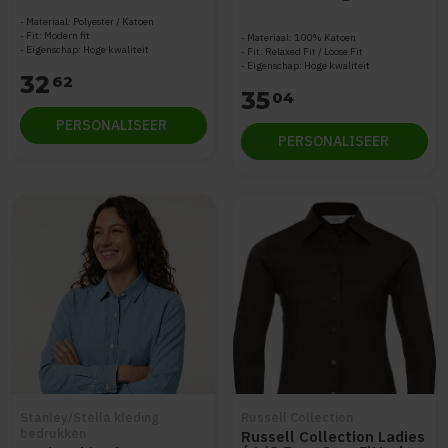
STWW973
Materiaal: Polyester / Katoen
Fit: Modern fit
Materiaal: 100% Katoen
Eigenschap: Hoge kwaliteit
Fit: Relaxed Fit / Loose Fit
Eigenschap: Hoge kwaliteit
32
62
35
04
PERSONALISEER
PERSONALISEER
Stanley/Stella kleding
Russell Collection
bedrukken
Russell Collection Ladies