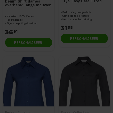
´ L/S Easy Care Fitted
Denim Shirt dames
Shirt Z946F
overhemd lange mouwen
STWW970
Bedrukking in eigen huis
Gratis digitale proefdruk
Materiaal: 100% Katoen
Met of zonder bedrukking
Fit: Modern fit
Eigenschap: Hoge kwaliteit
31
38
36
91
PERSONALISEER
PERSONALISEER
Russell Collection
Russell Collection