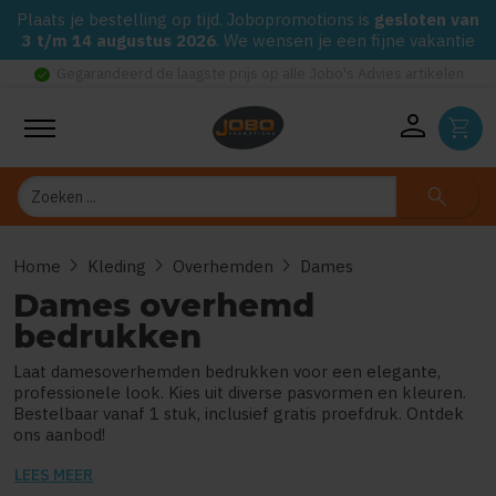
Plaats je bestelling op tijd. Jobopromotions is
gesloten van
3 t/m 14 augustus 2026
. We wensen je een fijne vakantie
check_circle
Gegarandeerd de laagste prijs op alle Jobo's Advies artikelen
person
shopping_cart
Zoeken
search
chevron_right
chevron_right
chevron_right
Home
Kleding
Overhemden
Dames
Dames overhemd
bedrukken
Laat damesoverhemden bedrukken voor een elegante,
professionele look. Kies uit diverse pasvormen en kleuren.
Bestelbaar vanaf 1 stuk, inclusief gratis proefdruk. Ontdek
ons aanbod!
LEES MEER