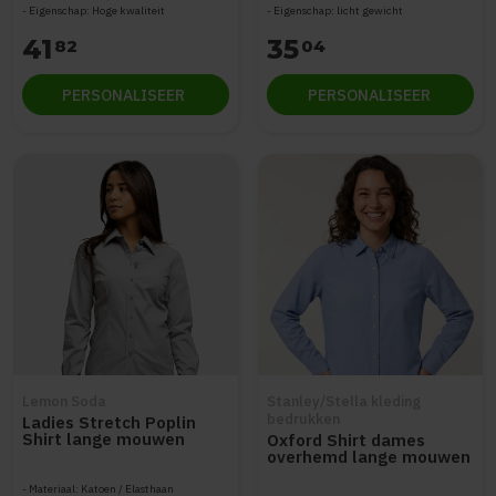
Eigenschap: Hoge kwaliteit
Eigenschap: licht gewicht
41
35
82
04
PERSONALISEER
PERSONALISEER
Lemon Soda
Stanley/Stella kleding
bedrukken
Ladies Stretch Poplin
Shirt lange mouwen
Oxford Shirt dames
overhemd lange mouwen
STWW971
Materiaal: Katoen / Elasthaan