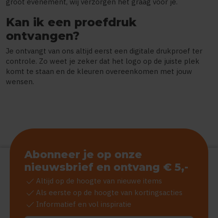
groot evenement, wij verzorgen het graag voor je.
Kan ik een proefdruk
ontvangen?
Je ontvangt van ons altijd eerst een digitale drukproef ter
controle. Zo weet je zeker dat het logo op de juiste plek
komt te staan en de kleuren overeenkomen met jouw
wensen.
Abonneer je op onze
nieuwsbrief en ontvang € 5,-
check
Altijd op de hoogte van nieuwe items
check
Als eerste op de hoogte van kortingsacties
check
Informatief en vol inspiratie