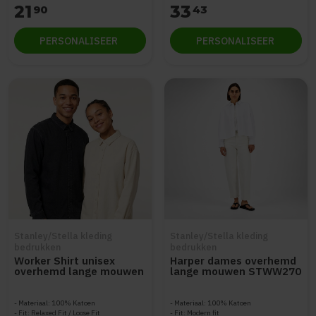
21
33
90
43
PERSONALISEER
PERSONALISEER
Stanley/Stella kleding
Stanley/Stella kleding
bedrukken
bedrukken
Worker Shirt unisex
Harper dames overhemd
overhemd lange mouwen
lange mouwen STWW270
STWU975
Materiaal: 100% Katoen
Materiaal: 100% Katoen
Fit: Relaxed Fit / Loose Fit
Fit: Modern fit