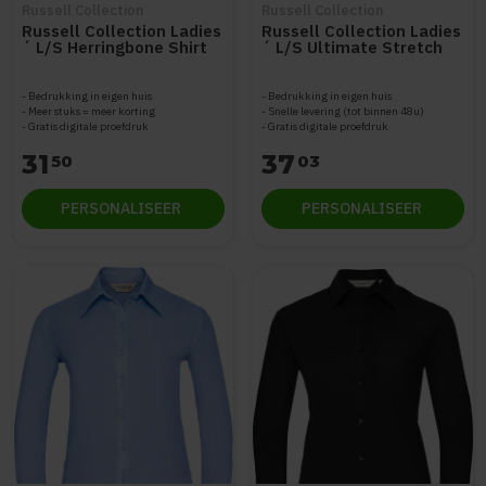
Russell Collection
Russell Collection
Russell Collection Ladies
Russell Collection Ladies
´ L/S Herringbone Shirt
´ L/S Ultimate Stretch
Z962F
Shirt Z960F
Bedrukking in eigen huis
Bedrukking in eigen huis
Meer stuks = meer korting
Snelle levering (tot binnen 48u)
Gratis digitale proefdruk
Gratis digitale proefdruk
31
37
50
03
PERSONALISEER
PERSONALISEER