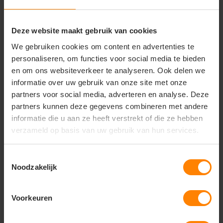
Russell Collection
Russell Collection
Deze website maakt gebruik van cookies
Russell Collection Ladies
Russell Collection Ladies
´ Short Sleeve Poly-
´ Short Sleeve Ultimate
Cotton Easy Care Poplin
Non-Iron Shirt Z957F
We gebruiken cookies om content en advertenties te
Shirt Z935F
personaliseren, om functies voor social media te bieden
Met of zonder bedrukking
Gratis digitale proefdruk
Snelle levering (tot binnen 48u)
Meer stuks = meer korting
en om ons websiteverkeer te analyseren. Ook delen we
Meer stuks = meer korting
Met of zonder bedrukking
informatie over uw gebruik van onze site met onze
22
40
24
89
partners voor social media, adverteren en analyse. Deze
partners kunnen deze gegevens combineren met andere
PERSONALISEER
PERSONALISEER
informatie die u aan ze heeft verstrekt of die ze hebben
verzameld op basis van uw gebruik van hun services.
Toestemmingsselectie
Noodzakelijk
Voorkeuren