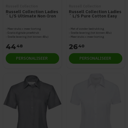
Russell Collection
Russell Collection
Russell Collection Ladies
Russell Collection Ladies
´ L/S Ultimate Non-Iron
´ L/S Pure Cotton Easy
Shirt Z956F
Care Poplin Shirt Z936F
Meer stuks = meer korting
Met of zonder bedrukking
Gratis digitale proefdruk
Snelle levering (tot binnen 48u)
Snelle levering (tot binnen 48u)
Meer stuks = meer korting
44
26
48
40
PERSONALISEER
PERSONALISEER