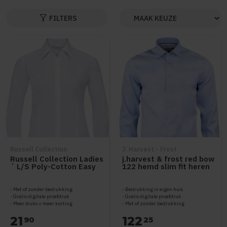
filter_alt
FILTERS
Russell Collection
J. Harvest - Frost
Russell Collection Ladies
j.harvest & frost red bow
´ L/S Poly-Cotton Easy
122 hemd slim fit heren
Care Fitted Poplin Shirt
2912202
Z924F
Met of zonder bedrukking
Bedrukking in eigen huis
Gratis digitale proefdruk
Gratis digitale proefdruk
Meer stuks = meer korting
Met of zonder bedrukking
21
122
90
25