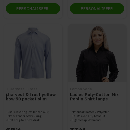
PERSONALISEER
PERSONALISEER
J. Harvest - Frost
Lemon Soda
j.harvest & frost yellow
Ladies Poly-Cotton Mix
bow 50 pocket slim
Poplin Shirt lange
2905032
mouwen
Snelle levering (tot binnen 48u)
Materiaal: Katoen / Polyester
Met of zonder bedrukking
Fit: Relaxed Fit / Loose Fit
Gratis digitale proefdruk
Eigenschap: Ademend
14
43