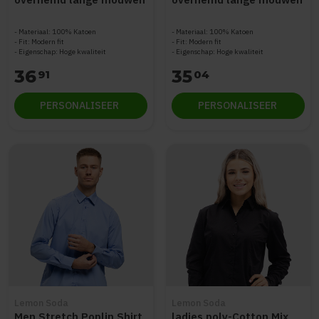
STWM967
STWM969
Materiaal: 100% Katoen
Materiaal: 100% Katoen
Fit: Modern fit
Fit: Modern fit
Eigenschap: Hoge kwaliteit
Eigenschap: Hoge kwaliteit
36
35
91
04
PERSONALISEER
PERSONALISEER
Lemon Soda
Lemon Soda
Men Stretch Poplin Shirt
ladies poly-Cotton Mix