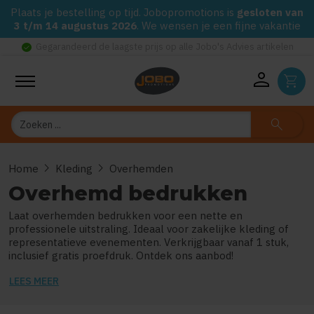
Plaats je bestelling op tijd. Jobopromotions is
gesloten van
3 t/m 14 augustus 2026
. We wensen je een fijne vakantie
check_circle
Gegarandeerd de laagste prijs op alle Jobo's Advies artikelen
person
shopping_cart
Zoeken
search
chevron_right
chevron_right
Home
Kleding
Overhemden
Overhemd bedrukken
Laat overhemden bedrukken voor een nette en
professionele uitstraling. Ideaal voor zakelijke kleding of
representatieve evenementen. Verkrijgbaar vanaf 1 stuk,
inclusief gratis proefdruk. Ontdek ons aanbod!
LEES MEER