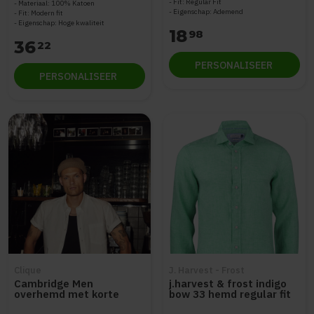
Fit: Regular Fit
Materiaal: 100% Katoen
Eigenschap: Ademend
Fit: Modern fit
Eigenschap: Hoge kwaliteit
18
98
36
22
PERSONALISEER
PERSONALISEER
Clique
J. Harvest - Frost
Cambridge Men
j.harvest & frost indigo
overhemd met korte
bow 33 hemd regular fit
mouwen
heren 2903301