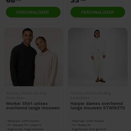
68
33
PERSONALISEER
PERSONALISEER
Stanley/Stella kleding
Stanley/Stella kleding
bedrukken
bedrukken
Worker Shirt unisex
Harper dames overhemd
overhemd lange mouwen
lange mouwen STWW270
STWU975
Materiaal: 100% Katoen
Materiaal: 100% Katoen
Fit: Relaxed Fit / Loose Fit
Fit: Modern fit
Eigenschap: Hoge kwaliteit
Eigenschap: licht gewicht