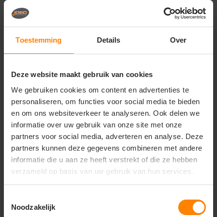
Russell Collection
Russell Collection
Russell Collection Ladies
Russell Collection Ladies
´ L/S Easy Care Fitted
´ L/S Easy Care Oxford
Shirt Z946F
Shirt Z932F
Toestemming
Details
Over
Snelle levering (tot binnen 48u)
Met of zonder bedrukking
Meer stuks = meer korting
Bedrukking in eigen huis
Bedrukking in eigen huis
Gratis digitale proefdruk
31
27
Deze website maakt gebruik van cookies
38
14
We gebruiken cookies om content en advertenties te
PERSONALISEER
PERSONALISEER
personaliseren, om functies voor social media te bieden
en om ons websiteverkeer te analyseren. Ook delen we
informatie over uw gebruik van onze site met onze
partners voor social media, adverteren en analyse. Deze
partners kunnen deze gegevens combineren met andere
informatie die u aan ze heeft verstrekt of die ze hebben
verzameld op basis van uw gebruik van hun services.
Toestemmingsselectie
Noodzakelijk