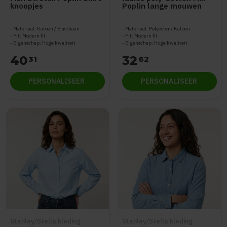
knoopjes
Poplin lange mouwen
Materiaal: Katoen / Elasthaan
Materiaal: Polyester / Katoen
Fit: Modern fit
Fit: Modern fit
Eigenschap: Hoge kwaliteit
Eigenschap: Hoge kwaliteit
40
32
31
62
PERSONALISEER
PERSONALISEER
Stanley/Stella kleding
Stanley/Stella kleding