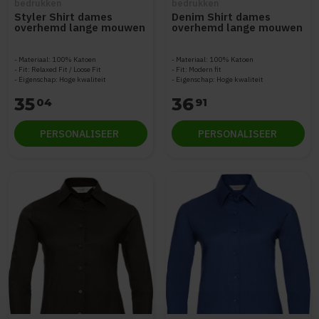
bedrukken
bedrukken
Styler Shirt dames
Denim Shirt dames
overhemd lange mouwen
overhemd lange mouwen
STWW973
STWW970
Materiaal: 100% Katoen
Materiaal: 100% Katoen
Fit: Relaxed Fit / Loose Fit
Fit: Modern fit
Eigenschap: Hoge kwaliteit
Eigenschap: Hoge kwaliteit
35
36
04
91
PERSONALISEER
PERSONALISEER