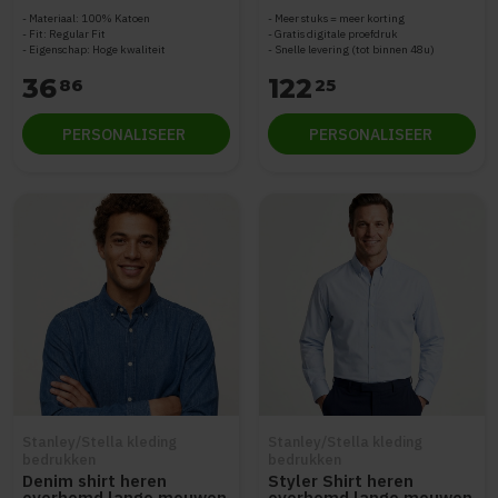
Materiaal: 100% Katoen
Meer stuks = meer korting
Fit: Regular Fit
Gratis digitale proefdruk
Eigenschap: Hoge kwaliteit
Snelle levering (tot binnen 48u)
36
122
86
25
PERSONALISEER
PERSONALISEER
Stanley/Stella kleding
Stanley/Stella kleding
bedrukken
bedrukken
Denim shirt heren
Styler Shirt heren
overhemd lange mouwen
overhemd lange mouwen