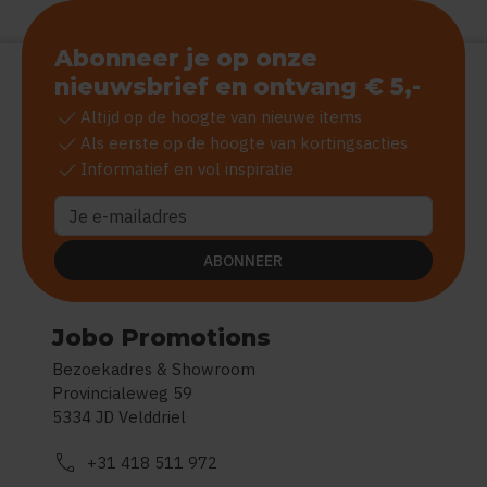
Abonneer je op onze
nieuwsbrief en ontvang € 5,-
check
Altijd op de hoogte van nieuwe items
check
Als eerste op de hoogte van kortingsacties
check
Informatief en vol inspiratie
ABONNEER
Jobo Promotions
Bezoekadres & Showroom
Provincialeweg 59
5334 JD Velddriel
call
+31 418 511 972