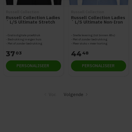
Russell Collection
Russell Collection
Russell Collection Ladies
Russell Collection Ladies
´ L/S Ultimate Stretch
´ L/S Ultimate Non-Iron
Shirt Z960F
Shirt Z956F
Gratis digitale proefdruk
Snelle levering (tot binnen 48u)
Bedrukking in eigen huis
Met of zonder bedrukking
Met of zonder bedrukking
Meer stuks = meer korting
37
44
03
48
PERSONALISEER
PERSONALISEER
Vor.
Volgende