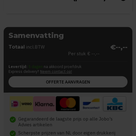
Samenvatting
€--,--
Totaal
incl.BTW
Per stuk
€ --,--
Levertijd:
5 dagen
na akkoord proefdruk
Express delivery?
Neem contact op!
OFFERTE AANVRAGEN
Gegarandeerd de laagste prijs op alle Jobo's
check
Advies artikelen
Scherpste prijzen van NL door eigen drukkerij
check