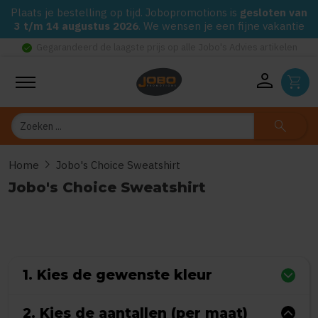
Plaats je bestelling op tijd. Jobopromotions is
gesloten van
3 t/m 14 augustus 2026
. We wensen je een fijne vakantie
check_circle
Gegarandeerd de laagste prijs op alle Jobo's Advies artikelen
person
shopping_cart
Zoeken
search
chevron_right
Home
Jobo's Choice Sweatshirt
Jobo's Choice Sweatshirt
0
uit
5
(Gebaseerd op 0 reviews)
1. Kies de gewenste kleur
2. Kies de aantallen (per maat)