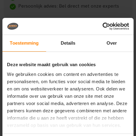
Persoonlijk advies: Bel direct met onze experts
check
Toestemming
Details
Over
Beschrijving
Reviews (0)
Deze website maakt gebruik van cookies
{"qty":60,"clr":"Grey","szs":
{"M":15,"L":15,"XL":15,"XXL":15},"prnts":[]}
We gebruiken cookies om content en advertenties te
personaliseren, om functies voor social media te bieden
en om ons websiteverkeer te analyseren. Ook delen we
informatie over uw gebruik van onze site met onze
Vragen? Neem contact
partners voor social media, adverteren en analyse. Deze
op met onze
partners kunnen deze gegevens combineren met andere
klantenservice
informatie die u aan ze heeft verstrekt of die ze hebben
verzameld op basis van uw gebruik van hun services.
call
+31(0)418 511 972