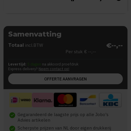
Samenvatting
€--,--
Totaal
incl.BTW
Per stuk
€ --,--
Levertijd:
5 dagen
na akkoord proefdruk
Express delivery?
Neem contact op!
OFFERTE AANVRAGEN
Gegarandeerd de laagste prijs op alle Jobo's
check
Advies artikelen
Scherpste prijzen van NL door eigen drukkerij
check