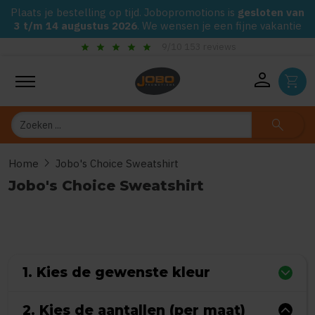
Plaats je bestelling op tijd. Jobopromotions is
gesloten van
3 t/m 14 augustus 2026
. We wensen je een fijne vakantie
star
star
star
star
star
chec
9/10 153 reviews
person
shopping_cart
Zoeken
search
chevron_right
Home
Jobo's Choice Sweatshirt
Jobo's Choice Sweatshirt
0
uit
5
(Gebaseerd op 0 reviews)
1. Kies de gewenste kleur
2. Kies de aantallen (per maat)