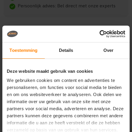
Persoonlijk advies: Bel direct met onze experts
check
Beschrijving
Reviews (0)
Toestemming
Details
Over
{"qty":4,"clr":"Navy Blue","szs":{"XS":2,"XL":2},"prnts":
[{"pp":"Achterzijde","pt":"Bedrukking","ct":"Vier of
Deze website maakt gebruik van cookies
meer kleuren"},{"pp":"Borst
links","pt":"Bedrukking","ct":"Vier of meer
We gebruiken cookies om content en advertenties te
kleuren"}]}
personaliseren, om functies voor social media te bieden
en om ons websiteverkeer te analyseren. Ook delen we
informatie over uw gebruik van onze site met onze
partners voor social media, adverteren en analyse. Deze
Vragen? Neem contact
partners kunnen deze gegevens combineren met andere
op met onze
informatie die u aan ze heeft verstrekt of die ze hebben
klantenservice
verzameld op basis van uw gebruik van hun services.