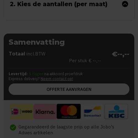
2. Kies de aantallen (per maat)
Samenvatting
€--,--
Totaal
incl.BTW
Per stuk
€ --,--
Levertijd:
5 dagen
na akkoord proefdruk
Express delivery?
Neem contact op!
OFFERTE AANVRAGEN
Gegarandeerd de laagste prijs op alle Jobo's
check
Advies artikelen