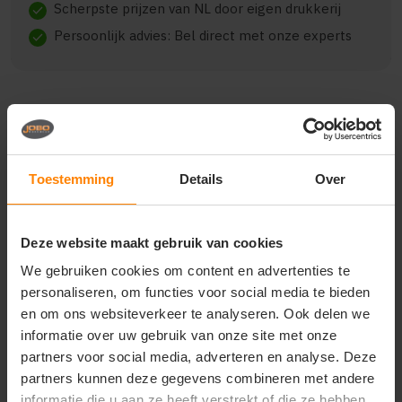
Scherpste prijzen van NL door eigen drukkerij
check
Persoonlijk advies: Bel direct met onze experts
check
Beschrijving
Reviews (0)
Toestemming
Details
Over
{"qty":250,"clr":"Black","szs":{"M":250},"prnts":
[{"pp":"Borst links","pt":"Bedrukking","ct":"Vier of
Deze website maakt gebruik van cookies
meer kleuren"},
{"pp":"Linkermouw","pt":"Bedrukking","ct":"Vier of
We gebruiken cookies om content en advertenties te
meer kleuren"},
personaliseren, om functies voor social media te bieden
{"pp":"Achterzijde","pt":"Bedrukking","ct":"Vier of
meer kleuren"}]}
en om ons websiteverkeer te analyseren. Ook delen we
informatie over uw gebruik van onze site met onze
partners voor social media, adverteren en analyse. Deze
partners kunnen deze gegevens combineren met andere
informatie die u aan ze heeft verstrekt of die ze hebben