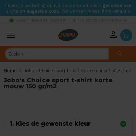
Plaats je bestelling op tijd. Jobopromotions is
gesloten van
3 t/m 14 augustus 2026
. We wensen je een fijne vakantie
check_circle
Gegarandeerd de laagste prijs op alle Jobo's Advies artikelen
person
shopping_cart
Zoeken
search
chevron_right
Home
Jobo's Choice sport t-shirt korte mouw 150 gr/m2
Jobo's Choice sport t-shirt korte
mouw 150 gr/m2
0
uit
5
(Gebaseerd op 0 reviews)
1. Kies de gewenste kleur