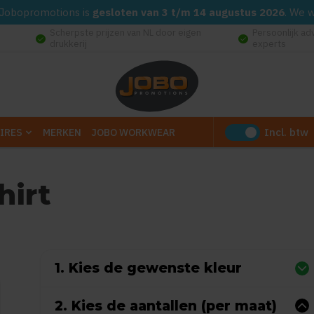
d. Jobopromotions is
gesloten van 3 t/m 14 augustus 2026
. We 
Scherpste prijzen van NL door eigen
Persoonlijk ad
check_circle
check_circle
drukkerij
experts
Incl. btw
IRES
MERKEN
JOBO WORKWEAR
hirt
 0 reviews)
1. Kies de gewenste kleur
2. Kies de aantallen (per maat)