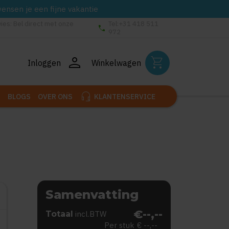
wensen je een fijne vakantie
vies: Bel direct met onze
Tel:+31 418 511
phone
972
person
shopping_cart
Inloggen
Winkelwagen
headset_mic
BLOGS
OVER ONS
KLANTENSERVICE
Samenvatting
€--,--
Totaal
incl.BTW
Per stuk
€ --,--