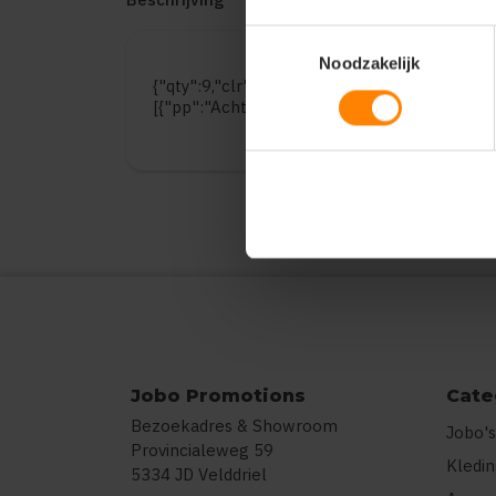
Toestemmingsselectie
Noodzakelijk
{"qty":9,"clr":"Red","szs":{"S":1,"M":1,"L":1,"
[{"pp":"Achterzijde","pt":"Bedrukking","ct":
Jobo Promotions
Cate
Bezoekadres & Showroom
Jobo's
Provincialeweg 59
Kledi
5334 JD Velddriel