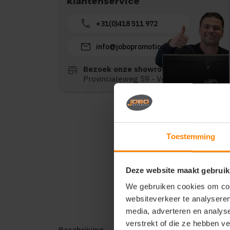
klantenservice
call
+31(0)418 511 972
mail
info@jobopromotions.nl
store
Bezoek onze showroom:
Provincialeweg 59 - Velddriel
Toestemming
Deze website maakt gebruik
We gebruiken cookies om cont
websiteverkeer te analyseren
media, adverteren en analys
verstrekt of die ze hebben v
Beschrijving
Reviews (0)