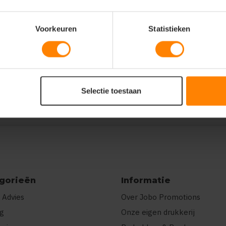
Voorkeuren
Statistieken
XL":3,"XXL":1,"4XL":2},"prnts":
"E\u00e9n kleur"}]}
Selectie toestaan
gorieën
Informatie
 Advies
Over Jobo Promotions
ng
Onze eigen drukkerij