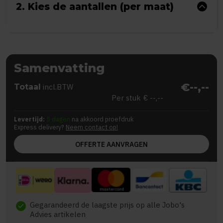
2. Kies de aantallen (per maat)
Samenvatting
€--,--
Totaal
incl.BTW
Per stuk
€ --,--
Levertijd:
5 dagen
na akkoord proefdruk
Express delivery?
Neem contact op!
OFFERTE AANVRAGEN
Gegarandeerd de laagste prijs op alle Jobo's
check
Advies artikelen