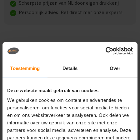
Scherpste prijzen van NL door eigen drukkerij
check
Persoonlijk advies: Bel direct met onze experts
check
Beschrijving
Reviews (0)
Toestemming
Details
Over
{"qty":6,"clr":"Eclipse Blue","szs":
{"S":2,"M":2,"L":2},"prnts":[{"pp":"Borst
links","pt":"Bedrukking","ct":"E\u00e9n kleur"},
Deze website maakt gebruik van cookies
{"pp":"Achterzijde","pt":"Bedrukking","ct":"Vier of
meer kleuren"},
We gebruiken cookies om content en advertenties te
{"pp":"Rechtermouw","pt":"Bedrukking","ct":"E\u00e9n
personaliseren, om functies voor social media te bieden
kleur"},
{"pp":"Linkermouw","pt":"Bedrukking","ct":"E\u00e9n
en om ons websiteverkeer te analyseren. Ook delen we
kleur"}]}
informatie over uw gebruik van onze site met onze
partners voor social media, adverteren en analyse. Deze
partners kunnen deze gegevens combineren met andere