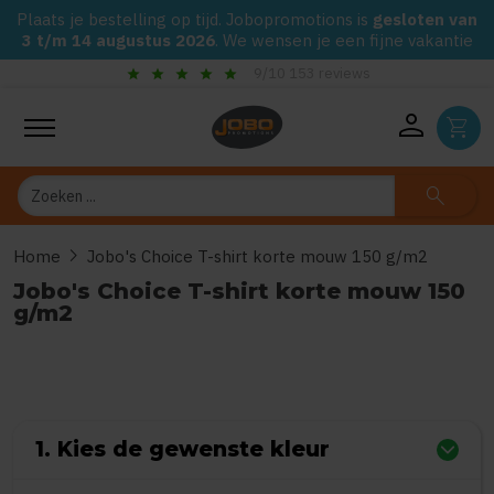
Plaats je bestelling op tijd. Jobopromotions is
gesloten van
3 t/m 14 augustus 2026
. We wensen je een fijne vakantie
star
star
star
star
star
9/10 153 reviews
person
shopping_cart
Zoeken
search
chevron_right
Home
Jobo's Choice T-shirt korte mouw 150 g/m2
Jobo's Choice T-shirt korte mouw 150
g/m2
0
uit
5
(Gebaseerd op 0 reviews)
1. Kies de gewenste kleur