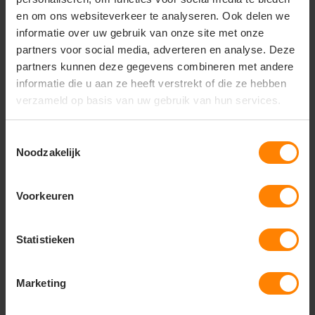
en om ons websiteverkeer te analyseren. Ook delen we
informatie over uw gebruik van onze site met onze
Vragen? Neem contact
partners voor social media, adverteren en analyse. Deze
op met onze
partners kunnen deze gegevens combineren met andere
klantenservice
informatie die u aan ze heeft verstrekt of die ze hebben
verzameld op basis van uw gebruik van hun services.
call
+31(0)418 511 972
mail
Toestemmingsselectie
info@jobopromotions.nl
Noodzakelijk
store
Bezoek onze showroom:
Provincialeweg 59 - Velddriel
Voorkeuren
Dit vind je misschien ook leuk
Statistieken
Items van productcarrousel
Marketing