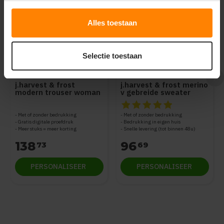
Alles toestaan
Selectie toestaan
J. Harvest - Frost
J. Harvest - Frost
j.harvest & frost
j.harvest & frost merino
modern trouser woman
v gebreide sweater
broek dames 2962223
dames 2930103
De beoordeling van dit produc
Met of zonder bedrukking
Met of zonder bedrukking
Gratis digitale proefdruk
Bedrukking in eigen huis
Meer stuks = meer korting
Snelle levering (tot binnen 48u)
138
96
73
69
PERSONALISEER
PERSONALISEER