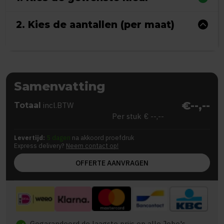
2. Kies de aantallen (per maat)
Samenvatting
€--,--
Totaal
incl.BTW
Per stuk
€ --,--
Levertijd:
5 dagen
na akkoord proefdruk
Express delivery?
Neem contact op!
OFFERTE AANVRAGEN
Gegarandeerd de laagste prijs op alle Jobo's