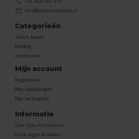
call
+31 418 511 972
mail
info@jobopromotions.nl
Categorieën
Jobo's Advies
Kleding
Accessoires
Mijn account
Registreren
Mijn bestellingen
Mijn verlanglijst
Informatie
Over Jobo Promotions
Onze eigen drukkerij