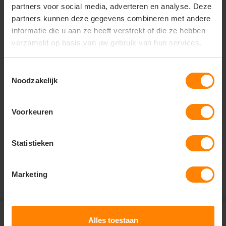
overshirt voor een complete modern suit. perfect in
partners voor social media, adverteren en analyse. Deze
combinatie met laarzen of sneakers.
partners kunnen deze gegevens combineren met andere
informatie die u aan ze heeft verstrekt of die ze hebben
verzameld op basis van uw gebruik van hun services.
Vragen? Neem contact
Toestemmingsselectie
op met onze
Noodzakelijk
klantenservice
call
+31(0)418 511 972
Voorkeuren
mail
info@jobopromotions.nl
Statistieken
store
Bezoek onze showroom:
Provincialeweg 59 - Velddriel
Marketing
Abonneer je op onze
nieuwsbrief en ontvang € 5,-
Alles toestaan