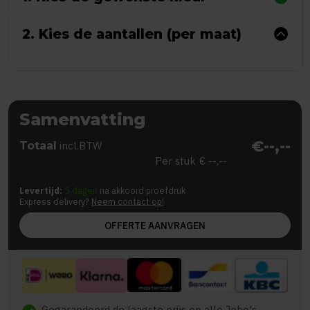
2. Kies de aantallen (per maat)
Samenvatting
€--,--
Totaal
incl.BTW
Per stuk
€ --,--
Levertijd:
5 dagen
na akkoord proefdruk
Express delivery?
Neem contact op!
OFFERTE AANVRAGEN
Gegarandeerd de laagste prijs op alle Jobo's