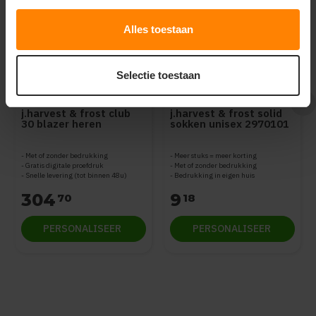
Alles toestaan
Selectie toestaan
J. Harvest - Frost
J. Harvest - Frost
j.harvest & frost club
j.harvest & frost solid
30 blazer heren
sokken unisex 2970101
2963001
Met of zonder bedrukking
Meer stuks = meer korting
Gratis digitale proefdruk
Met of zonder bedrukking
Snelle levering (tot binnen 48u)
Bedrukking in eigen huis
304
9
70
18
PERSONALISEER
PERSONALISEER