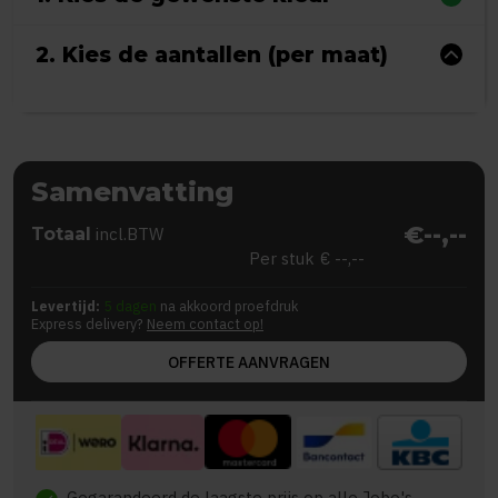
2. Kies de aantallen (per maat)
Samenvatting
€--,--
Totaal
incl.BTW
Per stuk
€ --,--
Levertijd:
5 dagen
na akkoord proefdruk
Express delivery?
Neem contact op!
OFFERTE AANVRAGEN
Gegarandeerd de laagste prijs op alle Jobo's