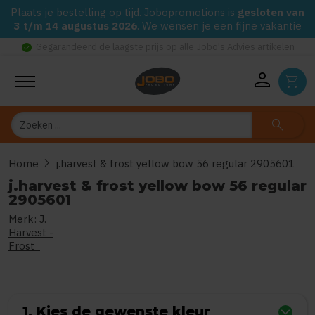
Plaats je bestelling op tijd. Jobopromotions is
gesloten van
3 t/m 14 augustus 2026
. We wensen je een fijne vakantie
check_circle
Gegarandeerd de laagste prijs op alle Jobo's Advies artikelen
person
shopping_cart
Zoeken
search
chevron_right
Home
j.harvest & frost yellow bow 56 regular 2905601
j.harvest & frost yellow bow 56 regular
2905601
Merk:
J.
0
uit
5
(Gebaseerd op 0 reviews)
Harvest -
Frost
1. Kies de gewenste kleur