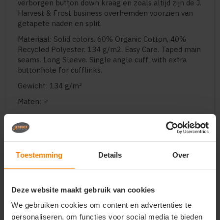
verborgen button down kraag en zoals altijd zijn de J.
Harvest & Frost business overhemden voorzien van
getapete naden en split.
Materiaal: Solid colors. 60% Organic Cotton, 40%
Recycled Polyester. 134 g/m2. Easy Care. Taped main
seams. Long Sleeve. Single angle cuff, with extra
buttonhole for cufflinks.
Gewicht: 134 g/m²
Maten: ♂
Geslacht: Heren
Zakken: No pockets
Halslijn: Collar
Toestemming
Details
Over
Type sluiting: Buttons
Capuchondetails: Geen
Deze website maakt gebruik van cookies
Mouw: Lange mouwen
We gebruiken cookies om content en advertenties te
personaliseren, om functies voor social media te bieden