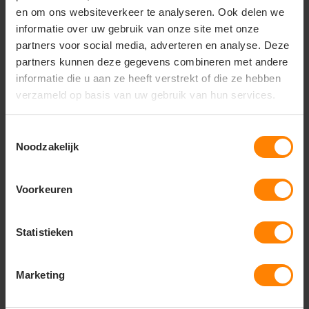
en om ons websiteverkeer te analyseren. Ook delen we
informatie over uw gebruik van onze site met onze
Vragen? Neem contact
partners voor social media, adverteren en analyse. Deze
op met onze
partners kunnen deze gegevens combineren met andere
klantenservice
informatie die u aan ze heeft verstrekt of die ze hebben
verzameld op basis van uw gebruik van hun services.
call
+31(0)418 511 972
mail
info@jobopromotions.nl
Toestemmingsselectie
Noodzakelijk
store
Bezoek onze showroom:
Provincialeweg 59 - Velddriel
Voorkeuren
Dit vind je misschien ook leuk
Statistieken
Items van productcarrousel
Marketing