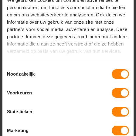
We gebruiken cookies om content en advertenties te
Pima cotton. You can wash it in a washing machine,
personaliseren, om functies voor social media te bieden
but keep in mind, this is a Merino garment, and have
benefits of not needing to be washed so often,
en om ons websiteverkeer te analyseren. Ook delen we
simply air it out when needed. The yarn is a compact
informatie over uw gebruik van onze site met onze
yarn with extra high twist. We added “super wash”-
partners voor social media, adverteren en analyse. Deze
treatment for less pilling. In addition we made it with
partners kunnen deze gegevens combineren met andere
long staple U.S. Pima Cotton. This way we can make
informatie die u aan ze heeft verstrekt of die ze hebben
sure of high quality, soft touch and high performance.
verzameld op basis van uw gebruik van hun services.
We aim for the best only. High quality & high
performance.
Toestemmingsselectie
Noodzakelijk
Vragen? Neem contact
Voorkeuren
op met onze
klantenservice
Statistieken
call
+31(0)418 511 972
mail
Marketing
info@jobopromotions.nl