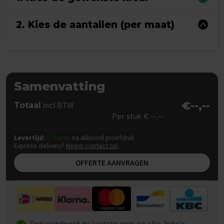
2. Kies de aantallen (per maat)
Samenvatting
€--,--
Totaal
incl.BTW
Per stuk
€ --,--
Levertijd:
5 dagen
na akkoord proefdruk
Express delivery?
Neem contact op!
OFFERTE AANVRAGEN
Gegarandeerd de laagste prijs op alle Jobo's