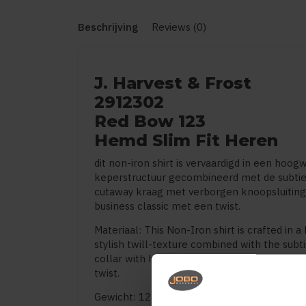
Beschrijving
Reviews (0)
J. Harvest & Frost
2912302
Red Bow 123
Hemd Slim Fit Heren
dit non-iron shirt is vervaardigd in een hoogwa
keperstructuur gecombineerd met de subtie
cutaway kraag met verborgen knoopsluitin
business classic met een twist.
Materiaal: This Non-Iron shirt is crafted in 
stylish twill-texture combined with the subt
collar with hidden button down makes it a p
twist.
Gewicht: 124 g/m²