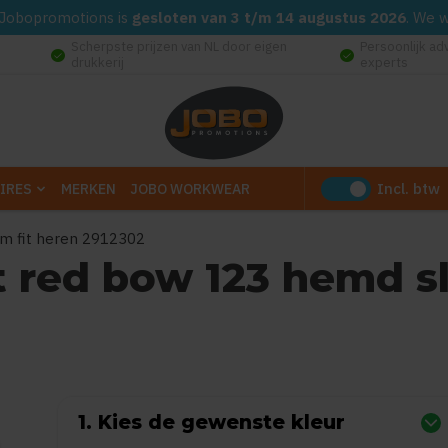
d. Jobopromotions is
gesloten van 3 t/m 14 augustus 2026
. We 
Scherpste prijzen van NL door eigen
Persoonlijk ad
check_circle
check_circle
drukkerij
experts
Incl. btw
IRES
MERKEN
JOBO WORKWEAR
lim fit heren 2912302
st red bow 123 hemd sl
0
uit
5
(Gebaseerd op 0 reviews)
1. Kies de gewenste kleur