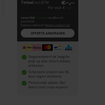
€--,--
Totaal
incl.BTW
Per stuk
€ --,--
Levertijd:
5 dagen
na akkoord
proefdruk
Express delivery?
Neem contact op!
OFFERTE AANVRAGEN
Gegarandeerd de laagste
check
prijs op alle Jobo's Advies
artikelen
Scherpste prijzen van NL
check
door eigen drukkerij
Persoonlijk advies: Bel
check
direct met onze experts