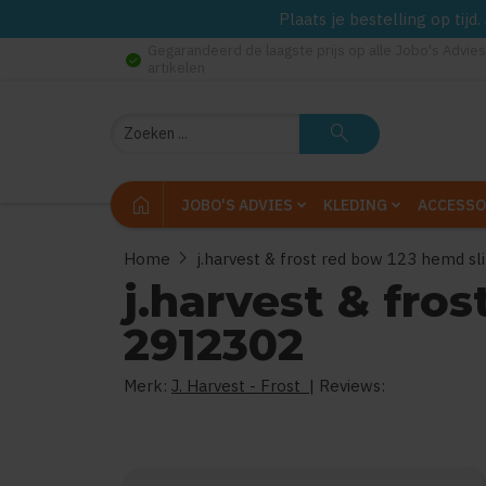
Plaats je bestelling op tij
Gegarandeerd de laagste prijs op alle Jobo's Advies
check_circle
artikelen
Zoeken
search
home
JOBO'S ADVIES
KLEDING
ACCESSO
chevron_right
Home
j.harvest & frost red bow 123 hemd s
j.harvest & fro
2912302
Merk:
J. Harvest - Frost
| Reviews: