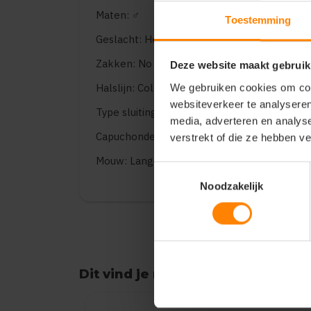
Maten: ♂
Toestemming
Geslacht: Heren
Zakken: No pockets
Deze website maakt gebruik
Halslijn: Collar
We gebruiken cookies om cont
websiteverkeer te analyseren
Type sluiting: Buttons
media, adverteren en analys
Capuchondetails: Geen
verstrekt of die ze hebben v
Mouw: Lange mouwen
Toestemmingsselectie
Noodzakelijk
Dit vind je misschien ook leuk
Items van productcarrousel