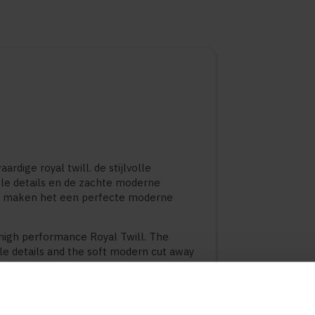
ardige royal twill. de stijlvolle
le details en de zachte moderne
g maken het een perfecte moderne
a high performance Royal Twill. The
ile details and the soft modern cut away
erfect modern Business Classic with a