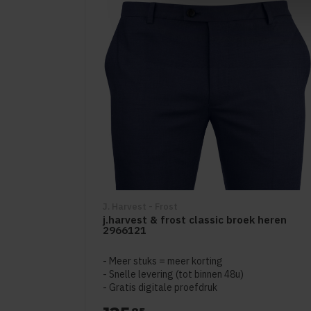
J. Harvest - Frost
j.harvest & frost classic broek heren
2966121
Meer stuks = meer korting
Snelle levering (tot binnen 48u)
Gratis digitale proefdruk