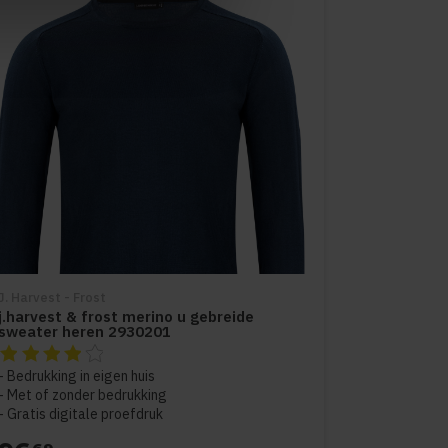
J. Harvest - Frost
j.harvest & frost merino u gebreide
sweater heren 2930201
De beoordeling van dit product is
4
van de 5
Bedrukking in eigen huis
Met of zonder bedrukking
Gratis digitale proefdruk