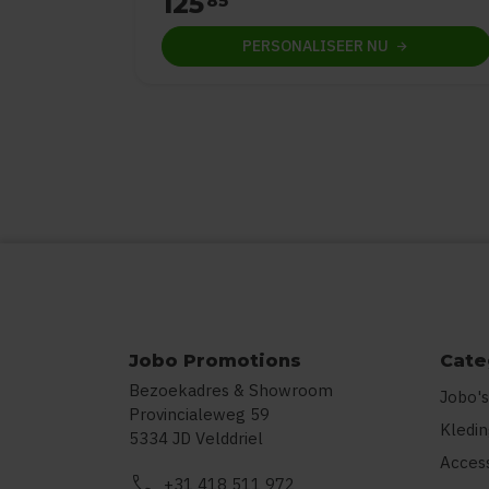
125
85
PERSONALISEER
NU
Jobo Promotions
Cate
Bezoekadres & Showroom
Jobo's
Provincialeweg 59
Kledi
5334 JD Velddriel
Acces
call
+31 418 511 972