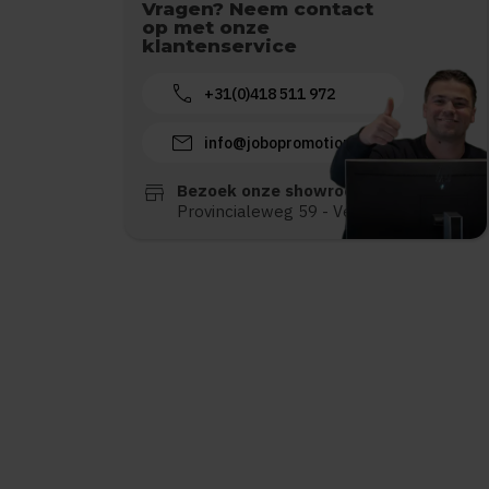
Vragen? Neem contact
op met onze
klantenservice
call
+31(0)418 511 972
mail
info@jobopromotions.nl
store
Bezoek onze showroom:
Provincialeweg 59 - Velddriel