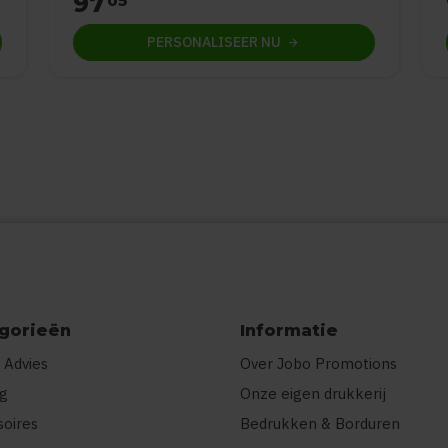
97
05
PERSONALISEER
NU
gorieën
Informatie
 Advies
Over Jobo Promotions
ng
Onze eigen drukkerij
soires
Bedrukken & Borduren