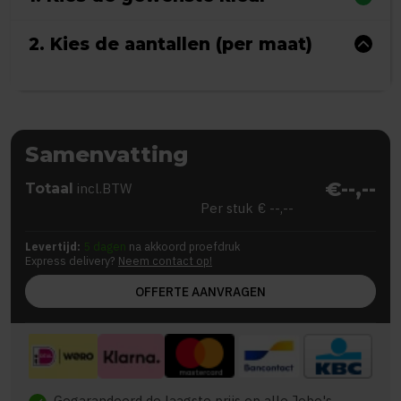
2. Kies de aantallen (per maat)
Samenvatting
€--,--
Totaal
incl.BTW
Per stuk
€ --,--
Levertijd:
5 dagen
na akkoord proefdruk
Express delivery?
Neem contact op!
OFFERTE AANVRAGEN
Gegarandeerd de laagste prijs op alle Jobo's