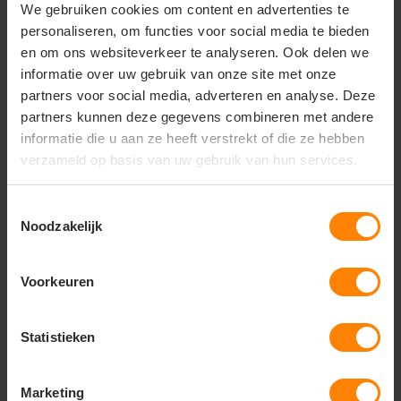
Capuchondetails: Geen
We gebruiken cookies om content en advertenties te
Mouw: Lange mouwen
personaliseren, om functies voor social media te bieden
en om ons websiteverkeer te analyseren. Ook delen we
informatie over uw gebruik van onze site met onze
partners voor social media, adverteren en analyse. Deze
partners kunnen deze gegevens combineren met andere
Vragen? Neem contact
op met onze
informatie die u aan ze heeft verstrekt of die ze hebben
klantenservice
verzameld op basis van uw gebruik van hun services.
call
+31(0)418 511 972
Toestemmingsselectie
Noodzakelijk
mail
info@jobopromotions.nl
store
Bezoek onze showroom:
Voorkeuren
Provincialeweg 59 - Velddriel
Statistieken
Dit vind je misschien ook leuk
Marketing
Items van productcarrousel