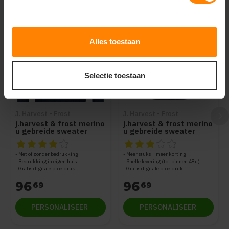
Alles toestaan
Selectie toestaan
J. Harvest - Frost
J. Harvest - Frost
j.harvest & frost merino
j.harvest & frost merino
u gebreide sweater
u gebreide sweater
heren 2930201
dames 2930203
De beoordeling van dit product is
De beoordeling van dit produc
4
van de 5
Met of zonder bedrukking
Meer stuks = meer korting
Bedrukking in eigen huis
Snelle levering (tot binnen 48u)
Gratis digitale proefdruk
Gratis digitale proefdruk
96
96
69
69
PERSONALISEER
PERSONALISEER