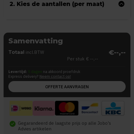
2. Kies de aantallen (per maat)
Samenvatting
€--,--
Totaal
incl.BTW
Per stuk
€ --,--
Levertijd:
5 dagen
na akkoord proefdruk
Express delivery?
Neem contact op!
OFFERTE AANVRAGEN
Gegarandeerd de laagste prijs op alle Jobo's
check
Advies artikelen