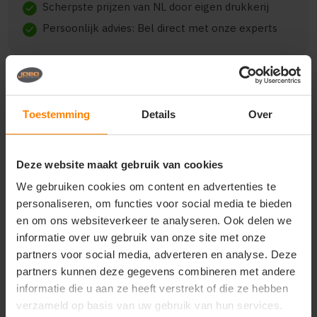
Scherpste prijzen van NL door eigen drukkerij
check
Persoonlijk advies: Bel direct met onze experts
check
Toestemming
Details
Over
Beschrijving
Reviews (0)
Deze website maakt gebruik van cookies
{"qty":2,"clr":"hemelsblauw","szs":{"xxl":2},"prnts":
[{"pp":"Borst links","pt":"Borduring","ct":"Vier of
We gebruiken cookies om content en advertenties te
meer kleuren"}]}
personaliseren, om functies voor social media te bieden
en om ons websiteverkeer te analyseren. Ook delen we
informatie over uw gebruik van onze site met onze
partners voor social media, adverteren en analyse. Deze
Vragen? Neem contact
partners kunnen deze gegevens combineren met andere
op met onze
informatie die u aan ze heeft verstrekt of die ze hebben
klantenservice
verzameld op basis van uw gebruik van hun services.