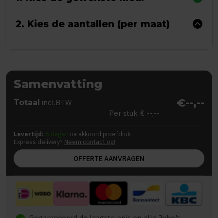
2. Kies de aantallen (per maat)
Samenvatting
€--,--
Totaal
incl.BTW
Per stuk
€ --,--
Levertijd:
5 dagen
na akkoord proefdruk
Express delivery?
Neem contact op!
OFFERTE AANVRAGEN
Gegarandeerd de laagste prijs op alle Jobo's