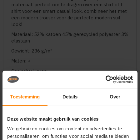
materiaal. perfect om te dragen over een shirt of t-
shirt voor een smart casual look. combineer het met
een modern trouser voor de perfecte modern suit
look!
Materiaal: 52% katoen 45% gerecycled polyester 3%
elastaan
Gewicht: 236 g/m²
Maten: ♂
Geslacht: Heren
Zakken: Open pockets
Halslijn: Collar
Toestemming
Details
Over
Type sluiting: Zipper
Capuchondetails: Geen
Deze website maakt gebruik van cookies
Mouw: Lange mouwen
We gebruiken cookies om content en advertenties te
personaliseren, om functies voor social media te bieden