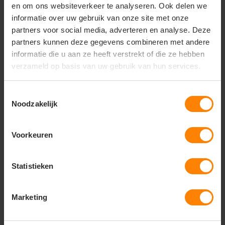
en om ons websiteverkeer te analyseren. Ook delen we
informatie over uw gebruik van onze site met onze
Vragen? Neem contact
partners voor social media, adverteren en analyse. Deze
op met onze
klantenservice
partners kunnen deze gegevens combineren met andere
informatie die u aan ze heeft verstrekt of die ze hebben
call
+31(0)418 511 972
verzameld op basis van uw gebruik van hun services.
mail
info@jobopromotions.nl
Toestemmingsselectie
Noodzakelijk
store
Bezoek onze showroom:
Provincialeweg 59 - Velddriel
Voorkeuren
Dit vind je misschien ook leuk
Statistieken
Items van productcarrousel
Marketing