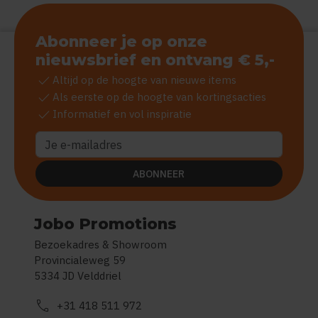
Abonneer je op onze
nieuwsbrief en ontvang € 5,-
check
Altijd op de hoogte van nieuwe items
check
Als eerste op de hoogte van kortingsacties
check
Informatief en vol inspiratie
ABONNEER
Jobo Promotions
Bezoekadres & Showroom
Provincialeweg 59
5334 JD Velddriel
call
+31 418 511 972