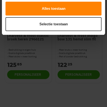
Alles toestaan
Selectie toestaan
J. Harvest - Frost
J. Harvest - Frost
j.harvest & frost classic
j.harvest & frost indigo
broek heren 2966121
bow 131 hemd slim fit
heren 2913102
Bedrukking in eigen huis
Meer stuks = meer korting
Gratis digitale proefdruk
Gratis digitale proefdruk
Meer stuks = meer korting
Met of zonder bedrukking
125
122
85
25
PERSONALISEER
PERSONALISEER