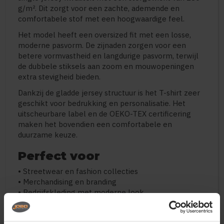
g/m². Dit zorgt voor een zachte, ademende en
comfortabele stof met een hoogwaardige feel.
Het model heeft een oversized fit met een losse,
moderne pasvorm. De zijnaden zorgen voor een
betere vormvastheid en langdurige pasvorm, terwijl
de dubbele stiksels aan zoom en mouwopeningen
extra stevigheid bieden.
Dankzij de gladde jersey structuur is het T-shirt zeer
geschikt voor bedrukking en personalisatie. Het
uitscheurbare label en de OEKO-TEX certificering
maken het bovendien een comfortabele en
duurzame keuze.
Perfect voor
• Streetwear en fashion collecties
• Merchandising en branding
• Bedrijfskleding met moderne look
• Custom print en design projecten
• Casual en dagelijks gebruik