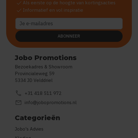
check
Als eerste op de hoogte van kortingsacties
check
Informatief en vol inspiratie
ABONNEER
Jobo Promotions
Bezoekadres & Showroom
Provincialeweg 59
5334 JD Velddriel
call
+31 418 511 972
mail
info@jobopromotions.nl
Categorieën
Jobo's Advies