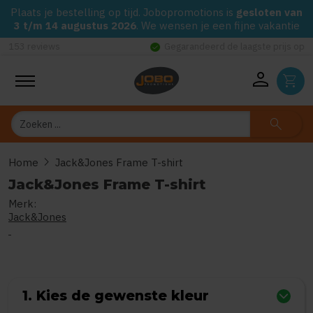
Plaats je bestelling op tijd. Jobopromotions is
gesloten van
3 t/m 14 augustus 2026
. We wensen je een fijne vakantie
check_circle
Gegarandeerd de laagste prijs op alle Jobo's Advies artikelen
person
shopping_cart
Zoeken
search
chevron_right
Home
Jack&Jones Frame T-shirt
Jack&Jones Frame T-shirt
Merk:
0
uit
5
(Gebaseerd op 0 reviews)
Jack&Jones
1. Kies de gewenste kleur