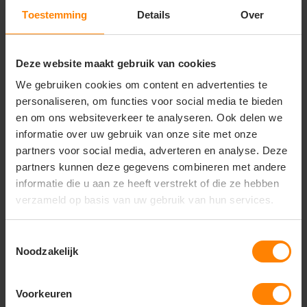
Belangrijkste kenmerken
Toestemming
Details
Over
• Artikelnummer: JJ3911
• Type: unisex oversized T-shirt
• Materiaal: 100% biologisch katoen
Deze website maakt gebruik van cookies
• Stofgewicht: 180 g/m²
We gebruiken cookies om content en advertenties te
• Single jersey kwaliteit
personaliseren, om functies voor social media te bieden
• Oversized fit
en om ons websiteverkeer te analyseren. Ook delen we
• Zijnaden voor betere pasvorm
informatie over uw gebruik van onze site met onze
• Dubbele stiksels aan zoom en mouwen
• Uitscheurbaar label
partners voor social media, adverteren en analyse. Deze
• OEKO-TEX gecertificeerd
partners kunnen deze gegevens combineren met andere
• Premium retail kwaliteit
informatie die u aan ze heeft verstrekt of die ze hebben
verzameld op basis van uw gebruik van hun services.
Toestemmingsselectie
Vragen? Neem contact
Noodzakelijk
op met onze
klantenservice
Voorkeuren