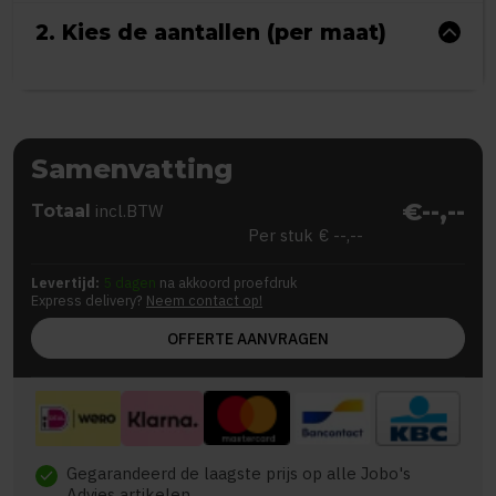
2. Kies de aantallen (per maat)
Samenvatting
€--,--
Totaal
incl.BTW
Per stuk
€ --,--
Levertijd:
5 dagen
na akkoord proefdruk
Express delivery?
Neem contact op!
OFFERTE AANVRAGEN
Gegarandeerd de laagste prijs op alle Jobo's
check
Advies artikelen