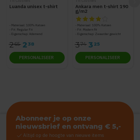
Th Clothes
Th Clothes
Luanda unisex t-shirt
Ankara men t-shirt 190
g/m2
De beoordeling van dit produc
Materiaal: 100% Katoen
Materiaal: 100% Katoen
Fit: Regular Fit
Fit: Modern fit
Eigenschap: Ademend
Eigenschap: Zwaarder gewicht
2
2
3
3
65
38
74
25
PERSONALISEER
PERSONALISEER
Abonneer je op onze
nieuwsbrief en ontvang € 5,-
check
Altijd op de hoogte van nieuwe items