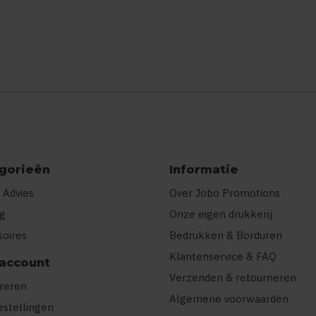
gorieën
Informatie
 Advies
Over Jobo Promotions
ng
Onze eigen drukkerij
soires
Bedrukken & Borduren
Klantenservice & FAQ
 account
Verzenden & retourneren
treren
Algemene voorwaarden
estellingen