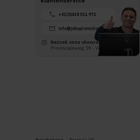
klantenservice
call
+31(0)418 511 972
mail
info@jobopromotions.nl
store
Bezoek onze showroom:
Provincialeweg 59 - Velddriel
Beschrijving
Reviews (0)