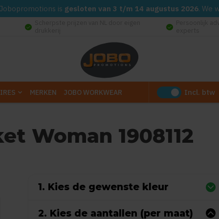
d. Jobopromotions is
gesloten van 3 t/m 14 augustus 2026
. We 
Scherpste prijzen van NL door eigen
Persoonlijk ad
check_circle
check_circle
drukkerij
experts
Incl. btw
IRES
MERKEN
JOBO WORKWEAR
ket Woman 1908112
0
uit
5
(Gebaseerd op 0 reviews)
1. Kies de gewenste kleur
2. Kies de aantallen (per maat)