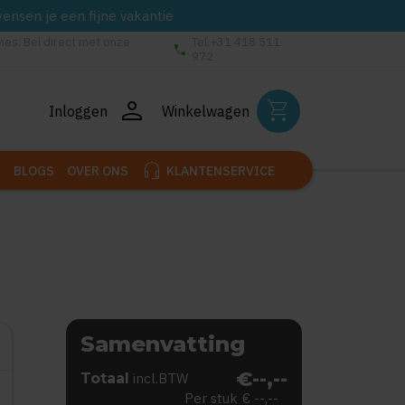
wensen je een fijne vakantie
vies: Bel direct met onze
Tel:+31 418 511
phone
972
person
shopping_cart
Inloggen
Winkelwagen
headset_mic
BLOGS
OVER ONS
KLANTENSERVICE
Samenvatting
€--,--
Totaal
incl.BTW
Per stuk
€ --,--