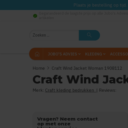
Plaats je bestelling op tij
Gegarandeerd de laagste prijs op alle Jobo's Advies
check_circle
artikelen
Zoeken
search
home
JOBO'S ADVIES
KLEDING
ACCESSO
chevron_right
Home
Craft Wind Jacket Woman 1908112
Craft Wind Jac
Merk:
Craft kleding bedrukken
| Reviews:
Vragen? Neem contact
op met onze