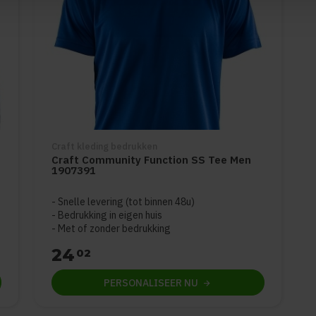
Craft kleding bedrukken
Craft Community Function SS Tee Men
1907391
Snelle levering (tot binnen 48u)
Bedrukking in eigen huis
Met of zonder bedrukking
24
02
PERSONALISEER
NU