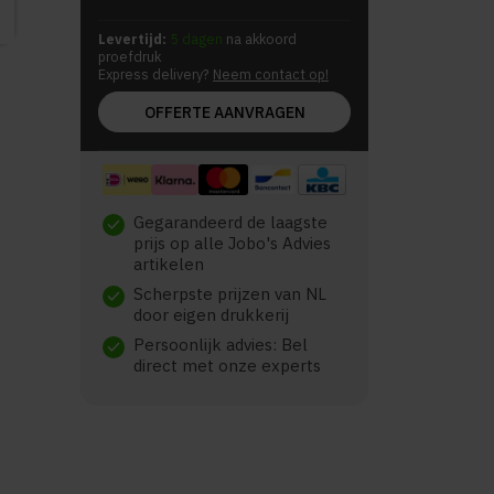
Levertijd:
5 dagen
na akkoord
proefdruk
Express delivery?
Neem contact op!
OFFERTE AANVRAGEN
Gegarandeerd de laagste
check
prijs op alle Jobo's Advies
artikelen
Scherpste prijzen van NL
check
door eigen drukkerij
Persoonlijk advies: Bel
check
direct met onze experts