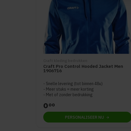
Craft kleding bedrukken
Craft Pro Control Hooded Jacket Men
1906716
Snelle levering (tot binnen 48u)
Meer stuks = meer korting
Met of zonder bedrukking
0
00
PERSONALISEER
NU