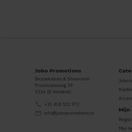
Jobo Promotions
Cate
Bezoekadres & Showroom
Jobo's
Provincialeweg 59
Kledi
5334 JD Velddriel
Acces
call
+31 418 511 972
Mijn
mail
info@jobopromotions.nl
Regis
Mijn b