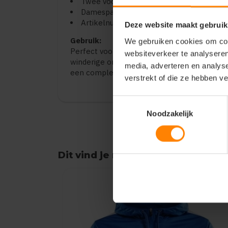
Twee voorzakken met rits — veilige opber
Damespasvorm — afgestemd op vrouwelij
Artikelnummer: 1908112.
Deze website maakt gebruik
Gebruik:
We gebruiken cookies om cont
Perfect voor trainingen, warming-up, buitens
websiteverkeer te analyseren
winderige omstandigheden. Combineer met e
media, adverteren en analys
een complete sportieve look.
verstrekt of die ze hebben v
Toestemmingsselectie
Noodzakelijk
Dit vind je misschien ook leuk
Items van productcarrousel