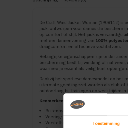
De Craft Wind Jacket Woman (1908112) is ee
jack, ontworpen voor dames die beschermin
op comfort of stijl. Het jack is vervaardigd ui
met een binnenvoering van
100% polyeste
draagcomfort en effectieve vochtafvoer.
Belangrijke eigenschappen zijn onder ande
bescherming biedt bij winderig of nat weer,
waarmee je essentials veilig kunt opbergen
Dankzij het sportieve damesmodel en het min
uitermate goed ingezet worden als club-of 
outdoorlaag bij trainingen en wedstrijden in
Kenmerken & voordelen:
Buitenmateriaal: 100% nylon — lichtgewi
Voering: 100% polyester mesh — comfort
Verstelbare capuchon — flexibiliteit bij w
Toestemming