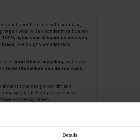
n functioneel en sportief buitenlaag-
g tegen wind willen zonder in te boeten
t
100% nylon voor lichaam en mouwen
,
r mesh
, wat zorgt voor ademend
re een
verstelbare capuchon
, wat extra
 en
twee ritszakken aan de voorkant
,
.
imalistische design kan dit jack
teamjasje, of als high-performance
 frisse omstandigheden.
cht, windafstotend.
 en ventilatie.
isselweer.
Details