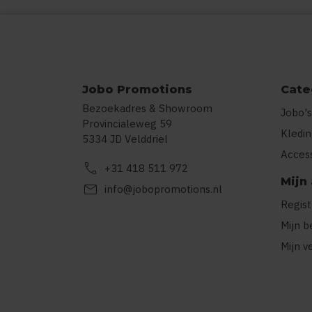
Jobo Promotions
Cate
Bezoekadres & Showroom
Jobo's
Provincialeweg 59
Kledi
5334 JD Velddriel
Acces
call
+31 418 511 972
Mijn
mail
info@jobopromotions.nl
Regis
Mijn b
Mijn v