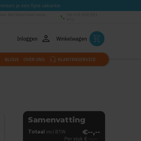
wensen je een fijne vakantie
vies: Bel direct met onze
Tel:+31 418 511
phone
972
person
shopping_cart
Inloggen
Winkelwagen
headset_mic
BLOGS
OVER ONS
KLANTENSERVICE
Samenvatting
€--,--
Totaal
incl.BTW
Per stuk
€ --,--