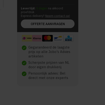
Levertijd:
5 dagen
na akkoord
proefdruk
Express delivery?
Neem contact op!
OFFERTE AANVRAGEN
Gegarandeerd de laagste
check
prijs op alle Jobo's Advies
artikelen
Scherpste prijzen van NL
check
door eigen drukkerij
Persoonlijk advies: Bel
check
direct met onze experts