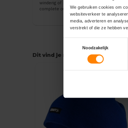
winderig of koel weer. Combineer met train
We gebruiken cookies om cont
complete outfit.
websiteverkeer te analyseren
media, adverteren en analys
verstrekt of die ze hebben v
Toestemmingsselectie
Noodzakelijk
Dit vind je misschien ook leuk
Items van productcarrousel