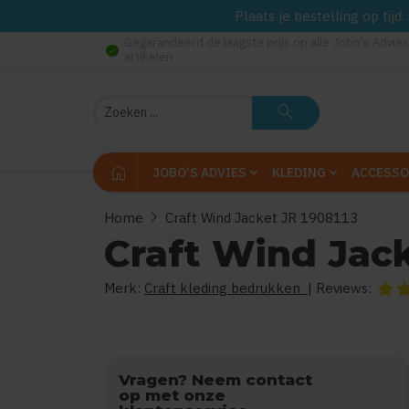
Plaats je bestelling op tij
Gegarandeerd de laagste prijs op alle Jobo's Advies
check_circle
artikelen
Zoeken
search
home
JOBO'S ADVIES
KLEDING
ACCESSO
chevron_right
Home
Craft Wind Jacket JR 1908113
Craft Wind Jack
Merk:
Craft kleding bedrukken
| Reviews:
De be
Vragen? Neem contact
op met onze