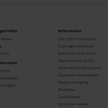
gorieën
Informatie
 Advies
Over Jobo Promotions
ng
Onze eigen drukkerij
soires
Bedrukken & Borduren
Klantenservice & FAQ
 account
Verzenden & retourneren
treren
Algemene voorwaarden
estellingen
Privacy-verklaring
erlanglijst
Disclaimer
Cookiebeleid
Schrijf een review