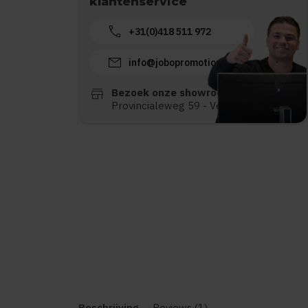
klantenservice
call
+31(0)418 511 972
mail
info@jobopromotions.nl
store
Bezoek onze showroom:
Provincialeweg 59 - Velddriel
Beschrijving
Reviews (1)