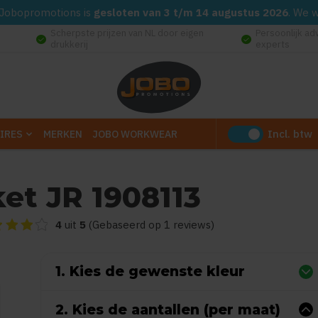
d. Jobopromotions is
gesloten van 3 t/m 14 augustus 2026
. We 
Scherpste prijzen van NL door eigen
Persoonlijk ad
check_circle
check_circle
drukkerij
experts
Incl. btw
IRES
MERKEN
JOBO WORKWEAR
et JR 1908113
oordeling van dit product is
4
van de 5
4
uit
5
(Gebaseerd op 1 reviews)
1. Kies de gewenste kleur
2. Kies de aantallen (per maat)