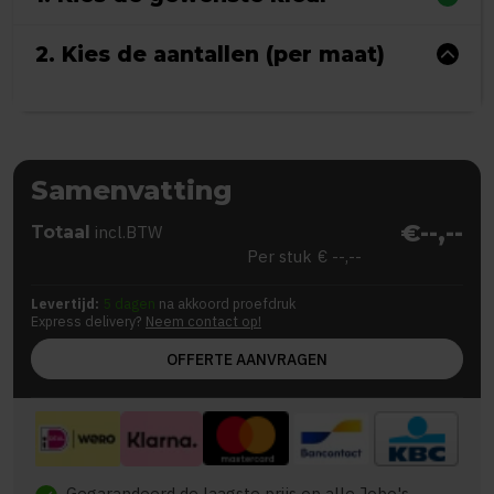
2. Kies de aantallen (per maat)
Samenvatting
€--,--
Totaal
incl.BTW
Per stuk
€ --,--
Levertijd:
5 dagen
na akkoord proefdruk
Express delivery?
Neem contact op!
OFFERTE AANVRAGEN
Gegarandeerd de laagste prijs op alle Jobo's