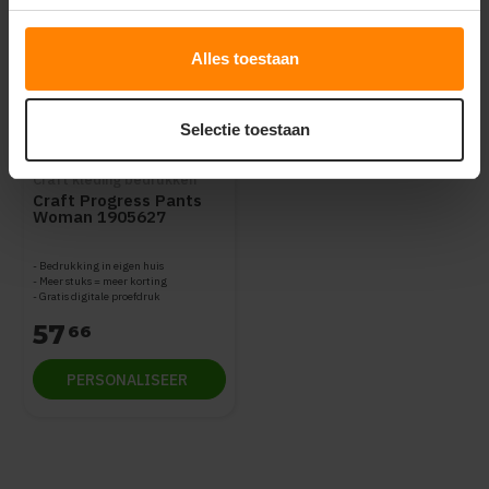
Alles toestaan
Selectie toestaan
Craft kleding bedrukken
Craft Progress Pants
Woman 1905627
Bedrukking in eigen huis
Meer stuks = meer korting
Gratis digitale proefdruk
57
66
PERSONALISEER