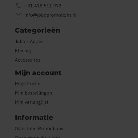
call
+31 418 511 972
mail
info@jobopromotions.nl
Categorieën
Jobo's Advies
Kleding
Accessoires
Mijn account
Registreren
Mijn bestellingen
Mijn verlanglijst
Informatie
Over Jobo Promotions
Onze eigen drukkerij