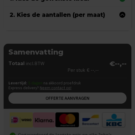
2. Kies de aantallen (per maat)
Samenvatting
€--,--
Totaal
incl.BTW
Per stuk
€ --,--
Levertijd:
5 dagen
na akkoord proefdruk
Express delivery?
Neem contact op!
OFFERTE AANVRAGEN
Gegarandeerd de laagste prijs op alle Jobo's