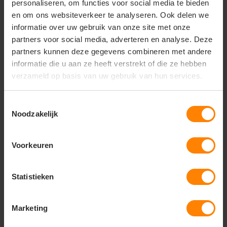
personaliseren, om functies voor social media te bieden
en om ons websiteverkeer te analyseren. Ook delen we
informatie over uw gebruik van onze site met onze
Vragen? Neem contact
partners voor social media, adverteren en analyse. Deze
op met onze
partners kunnen deze gegevens combineren met andere
klantenservice
informatie die u aan ze heeft verstrekt of die ze hebben
verzameld op basis van uw gebruik van hun services.
call
+31(0)418 511 972
Toestemmingsselectie
mail
info@jobopromotions.nl
Noodzakelijk
store
Bezoek onze showroom:
Provincialeweg 59 - Velddriel
Voorkeuren
Statistieken
Dit vind je misschien ook leuk
Items van productcarrousel
Marketing