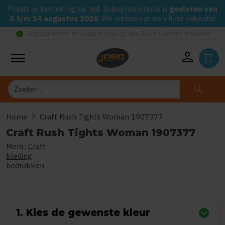
Plaats je bestelling op tijd. Jobopromotions is
gesloten van
3 t/m 14 augustus 2026
. We wensen je een fijne vakantie
check_circle
Gegarandeerd de laagste prijs op alle Jobo's Advies artikelen
person
shopping_cart
Zoeken
search
chevron_right
Home
Craft Rush Tights Woman 1907377
Craft Rush Tights Woman 1907377
Merk:
Craft
0
uit
5
(Gebaseerd op 0 reviews)
kleding
bedrukken
1. Kies de gewenste kleur