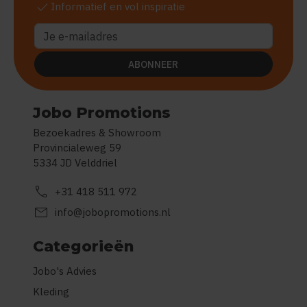
check
Informatief en vol inspiratie
ABONNEER
Jobo Promotions
Bezoekadres & Showroom
Provincialeweg 59
5334 JD Velddriel
call
+31 418 511 972
mail
info@jobopromotions.nl
Categorieën
Jobo's Advies
Kleding