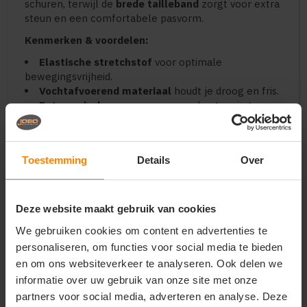
schuren, terwijl de
brede tailleband
zorgt voor extra
steun en een comfortabele pasvorm.
Kenmerken & voordelen:
Elastische stretchstof
voor optimale
bewegingsvrijheid.
Vochtafvoerend materiaal
houdt je droog en fris.
Ergonomische pasvorm
voor ondersteuning en
comfort.
Brede tailleband
voor stabiele pasvorm.
Platte naden
voorkomen irritatie.
Toestemming
Details
Over
Artikelnummer:
1907377.
Deze website maakt gebruik van cookies
We gebruiken cookies om content en advertenties te
Vragen? Neem contact
op met onze
personaliseren, om functies voor social media te bieden
klantenservice
en om ons websiteverkeer te analyseren. Ook delen we
informatie over uw gebruik van onze site met onze
call
+31(0)418 511 972
partners voor social media, adverteren en analyse. Deze