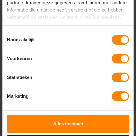
partners kunnen deze gegevens combineren met andere
mail
info@jobopromotions.nl
informatie die u aan ze heeft verstrekt of die ze hebben
verzameld op basis van uw gebruik van hun services.
store
Bezoek onze showroom:
Provincialeweg 59 - Velddriel
Toestemmingsselectie
Noodzakelijk
Dit vind je misschien ook leuk
Voorkeuren
Items van productcarrousel
Statistieken
Marketing
Alles toestaan
Craft kleding bedrukken
Craft Rush Tights Men