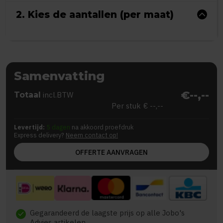
2. Kies de aantallen (per maat)
Samenvatting
€--,--
Totaal
incl.BTW
Per stuk
€ --,--
Levertijd:
5 dagen
na akkoord proefdruk
Express delivery?
Neem contact op!
OFFERTE AANVRAGEN
Gegarandeerd de laagste prijs op alle Jobo's
check
Advies artikelen