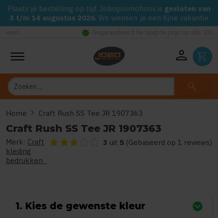
Plaats je bestelling op tijd. Jobopromotions is
gesloten van
3 t/m 14 augustus 2026
. We wensen je een fijne vakantie
check_circle
Gegarandeerd de laagste prijs op alle Jobo's Advies artikelen
person
shopping_cart
Zoeken
search
chevron_right
Home
Craft Rush SS Tee JR 1907363
Craft Rush SS Tee JR 1907363
Merk:
Craft
De beoordeling van dit product is
3
van de 5
3
uit
5
(Gebaseerd op 1 reviews)
kleding
bedrukken
1. Kies de gewenste kleur