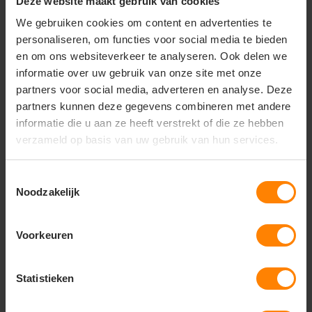
Deze website maakt gebruik van cookies
maakt het ideaal voor
teamkleding
of
bedrukking
met logo’s
.
We gebruiken cookies om content en advertenties te
personaliseren, om functies voor social media te bieden
Kenmerken & voordelen:
en om ons websiteverkeer te analyseren. Ook delen we
Lichtgewicht, ademend materiaal
voor optimaal
informatie over uw gebruik van onze site met onze
comfort.
partners voor social media, adverteren en analyse. Deze
Sneldrogend en vochtafvoerend
polyester houdt
partners kunnen deze gegevens combineren met andere
je droog.
Ergonomische pasvorm
voor bewegingsvrijheid.
informatie die u aan ze heeft verstrekt of die ze hebben
Geschikt voor teamsporten
en voorzien van
verzameld op basis van uw gebruik van hun services.
bedrukbare zones.
Unisex design
– geschikt voor dames en heren.
Toestemmingsselectie
Artikelnummer:
(optioneel: 190xxxx).
Noodzakelijk
Voorkeuren
Vragen? Neem contact
op met onze
Statistieken
klantenservice