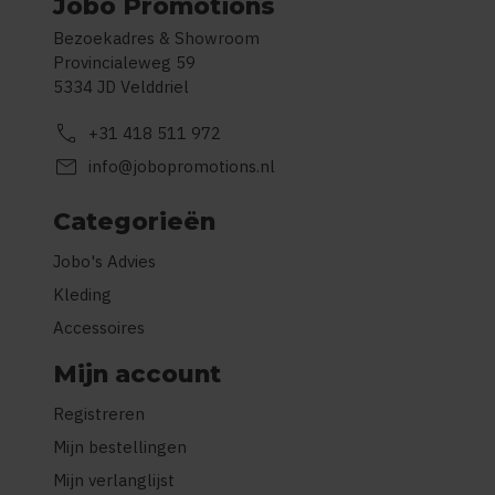
Jobo Promotions
Bezoekadres & Showroom
Provincialeweg 59
5334 JD Velddriel
call
+31 418 511 972
mail
info@jobopromotions.nl
Categorieën
Jobo's Advies
Kleding
Accessoires
Mijn account
Registreren
Mijn bestellingen
Mijn verlanglijst