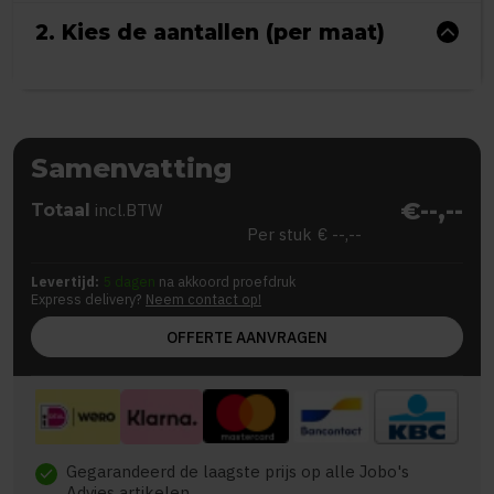
2. Kies de aantallen (per maat)
Samenvatting
€--,--
Totaal
incl.BTW
Per stuk
€ --,--
Levertijd:
5 dagen
na akkoord proefdruk
Express delivery?
Neem contact op!
OFFERTE AANVRAGEN
Gegarandeerd de laagste prijs op alle Jobo's
check
Advies artikelen