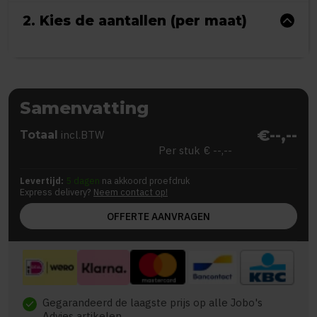
2. Kies de aantallen (per maat)
Samenvatting
€--,--
Totaal
incl.BTW
Per stuk
€ --,--
Levertijd:
5 dagen
na akkoord proefdruk
Express delivery?
Neem contact op!
OFFERTE AANVRAGEN
Gegarandeerd de laagste prijs op alle Jobo's
check
Advies artikelen