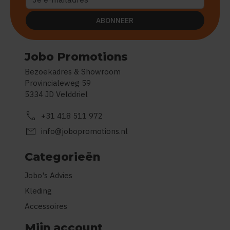
ABONNEER
Jobo Promotions
Bezoekadres & Showroom
Provincialeweg 59
5334 JD Velddriel
call
+31 418 511 972
mail
info@jobopromotions.nl
Categorieën
Jobo's Advies
Kleding
Accessoires
Mijn account