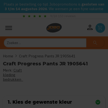
Plaats je bestelling op tijd. Jobopromotions is
gesloten van
3 t/m 14 augustus 2026
. We wensen je een fijne vakantie
check_circle
Gegarandeerd de laagste prijs op alle Jobo's Advies artikelen
person
shopping_cart
Zoeken
search
chevron_right
Home
Craft Progress Pants JR 1905641
Craft Progress Pants JR 1905641
Merk:
Craft
0
uit
5
(Gebaseerd op 0 reviews)
kleding
bedrukken
1. Kies de gewenste kleur