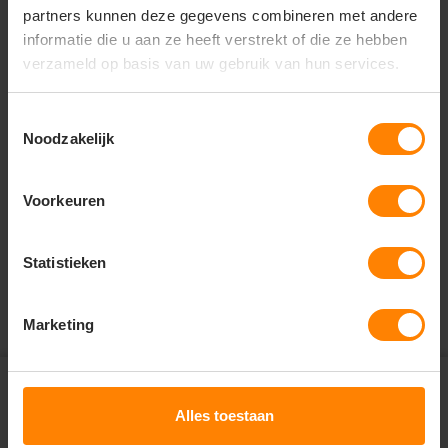
partners kunnen deze gegevens combineren met andere
informatie die u aan ze heeft verstrekt of die ze hebben
verzameld op basis van uw gebruik van hun services.
Vragen? Neem contact
op met onze
Toestemmingsselectie
klantenservice
Noodzakelijk
call
+31(0)418 511 972
Voorkeuren
mail
info@jobopromotions.nl
store
Statistieken
Bezoek onze showroom:
Provincialeweg 59 - Velddriel
Marketing
Abonneer je op onze
nieuwsbrief en ontvang € 5,-
Alles toestaan
check
Altijd op de hoogte van nieuwe items