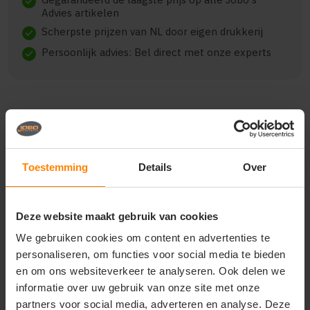
check
Advies artikelen
Scherpste prijzen van NL door eigen drukkerij
check
Persoonlijk advies: Bel direct met onze experts
check
Beschrijving
Reviews (0)
Toestemming
Details
Over
Intensify your game with this striped and stylish long-
sleeve raglan jersey.
Deze website maakt gebruik van cookies
Made of soft and highly functional fabric for optimal
We gebruiken cookies om content en advertenties te
comfort and performance.
personaliseren, om functies voor social media te bieden
Ergonomic design and great stretch ensure excellent
en om ons websiteverkeer te analyseren. Ook delen we
freedom of movement.
informatie over uw gebruik van onze site met onze
100% polyester.
partners voor social media, adverteren en analyse. Deze