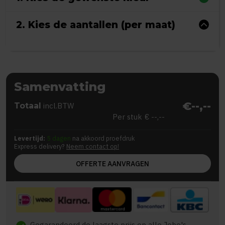
2. Kies de aantallen (per maat)
Samenvatting
€--,--
Totaal
incl.BTW
Per stuk
€ --,--
Levertijd:
5 dagen
na akkoord proefdruk
Express delivery?
Neem contact op!
OFFERTE AANVRAGEN
Gegarandeerd de laagste prijs op alle Jobo's