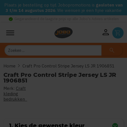
Plaats je bestelling op tijd. Jobopromotions is
gesloten van
3 t/m 14 augustus 2026
. We wensen je een fijne vakantie
check_circle
Gegarandeerd de laagste prijs op alle Jobo's Advies artikelen
person
shopping_cart
Zoeken
search
chevron_right
Home
Craft Pro Control Stripe Jersey LS JR 1906851
Craft Pro Control Stripe Jersey LS JR
1906851
Merk:
Craft
0
uit
5
(Gebaseerd op 0 reviews)
kleding
bedrukken
1. Kies de gewenste kleur