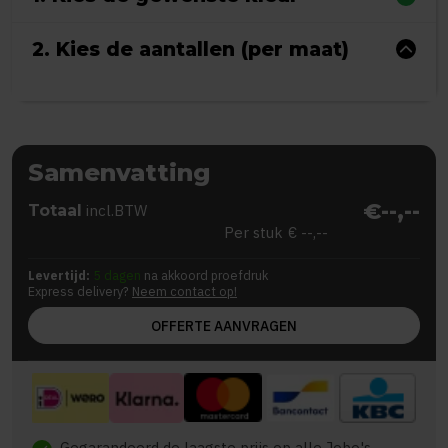
2. Kies de aantallen (per maat)
Samenvatting
€--,--
Totaal
incl.BTW
Per stuk
€ --,--
Levertijd:
5 dagen
na akkoord proefdruk
Express delivery?
Neem contact op!
OFFERTE AANVRAGEN
Gegarandeerd de laagste prijs op alle Jobo's