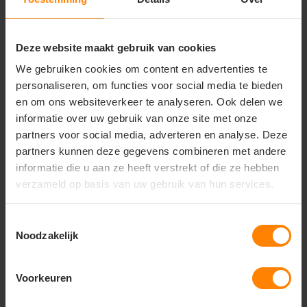
zakken met rits
zorgen voor praktisch
gebruiksgemak. De
ergonomische pasvorm
en het
rekbare materiaal
garanderen optimale
bewegingsvrijheid en comfort.
Deze website maakt gebruik van cookies
Kenmerken & voordelen:
We gebruiken cookies om content en advertenties te
personaliseren, om functies voor social media te bieden
Zacht, ademend en vochtafvoerend materiaal
en om ons websiteverkeer te analyseren. Ook delen we
voor optimaal comfort.
informatie over uw gebruik van onze site met onze
Capuchon
voor extra bescherming tegen kou en
wind.
partners voor social media, adverteren en analyse. Deze
Volledige ritssluiting
met kinbescherming.
partners kunnen deze gegevens combineren met andere
Zakken met rits
voor veilige opbergruimte.
informatie die u aan ze heeft verstrekt of die ze hebben
Ergonomische pasvorm
voor natuurlijke
verzameld op basis van uw gebruik van hun services.
bewegingsvrijheid.
Geschikt voor teamwear en bedrukking.
Artikelnummer:
1906718.
Toestemmingsselectie
Noodzakelijk
Gebruik:
Ideaal voor trainingen, warming-ups, teamreizen of
casual gebruik door junior sporters.
Voorkeuren