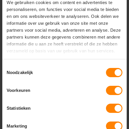
We gebruiken cookies om content en advertenties te
sportshirt of trainingstop voor een complete
sportlook.
personaliseren, om functies voor social media te bieden
en om ons websiteverkeer te analyseren. Ook delen we
informatie over uw gebruik van onze site met onze
partners voor social media, adverteren en analyse. Deze
partners kunnen deze gegevens combineren met andere
Vragen? Neem contact
op met onze
informatie die u aan ze heeft verstrekt of die ze hebben
klantenservice
verzameld op basis van uw gebruik van hun services.
call
+31(0)418 511 972
Toestemmingsselectie
Noodzakelijk
mail
info@jobopromotions.nl
store
Bezoek onze showroom:
Voorkeuren
Provincialeweg 59 - Velddriel
Statistieken
Dit vind je misschien ook leuk
Marketing
Items van productcarrousel