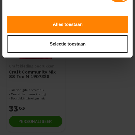
Alles toestaan
Selectie toestaan
Craft kleding bedrukken
Craft Community Mix
SS Tee M 1907388
Gratis digitale proefdruk
Meer stuks = meer korting
Bedrukking in eigen huis
33
63
PERSONALISEER