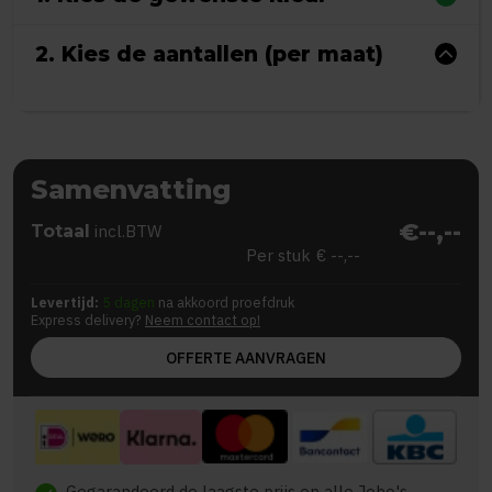
2. Kies de aantallen (per maat)
Samenvatting
€--,--
Totaal
incl.BTW
Per stuk
€ --,--
Levertijd:
5 dagen
na akkoord proefdruk
Express delivery?
Neem contact op!
OFFERTE AANVRAGEN
Gegarandeerd de laagste prijs op alle Jobo's