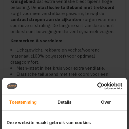
kruisgebied
, dat extra ventilatie biedt tijdens hoge
belasting. De
elastische tailleband met trekkoord
zorgt voor een verstelbare pasvorm, terwijl de
contraststrepen aan de zijkanten
zorgen voor een
sportieve uitstraling. De langere snit van deze short
ondersteunt bewegingen die veel dynamiek vragen.
Kenmerken & voordelen:
Lichtgewicht, rekbare en vochtafvoerend
materiaal (100% polyester) voor optimaal
draagcomfort.
Mesh-inzet in het kruis voor extra ventilatie.
Elastische tailleband met trekkoord voor een
persoonlijke pasvorm.
Contraststrepen aan de zijkanten voor een
sportieve look.
Artikelnummer: 190 6707.
Toestemming
Details
Over
Gebruik:
Ideaal voor trainingssessies, warming-up of
teamsportactiviteiten waarbij bewegingsvrijheid en
Deze website maakt gebruik van cookies
ventilatie belangrijk zijn. Combineer met een