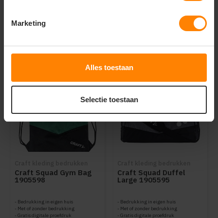
Marketing
Dit vind je misschien ook leuk
Items van productcarrousel
Alles toestaan
Selectie toestaan
Craft kleding bedrukken
Craft kleding bedrukken
Craft Squad Gym Bag
Craft Squad Duffel
1905598
Large 1905595
Bedrukking in eigen huis
Bedrukking in eigen huis
Met of zonder bedrukking
Met of zonder bedrukking
Gratis digitale proefdruk
Gratis digitale proefdruk