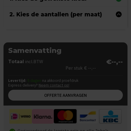
2. Kies de aantallen (per maat)
Samenvatting
€--,--
Totaal
incl.BTW
Per stuk
€ --,--
Levertijd:
5 dagen
na akkoord proefdruk
Express delivery?
Neem contact op!
OFFERTE AANVRAGEN
Gegarandeerd de laagste prijs op alle Jobo's