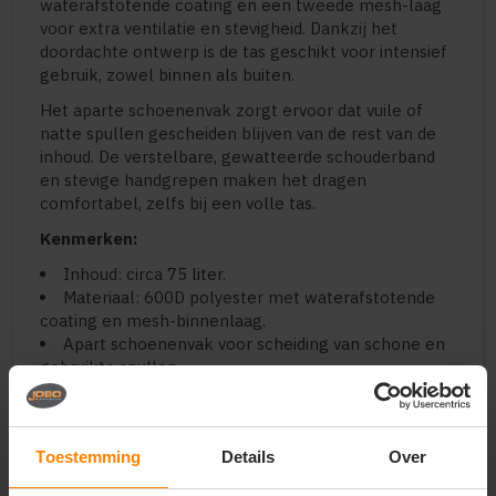
waterafstotende coating en een tweede mesh-laag
voor extra ventilatie en stevigheid. Dankzij het
doordachte ontwerp is de tas geschikt voor intensief
gebruik, zowel binnen als buiten.
Het aparte schoenenvak zorgt ervoor dat vuile of
natte spullen gescheiden blijven van de rest van de
inhoud. De verstelbare, gewatteerde schouderband
en stevige handgrepen maken het dragen
comfortabel, zelfs bij een volle tas.
Kenmerken:
Inhoud: circa 75 liter.
Materiaal: 600D polyester met waterafstotende
coating en mesh-binnenlaag.
Apart schoenenvak voor scheiding van schone en
gebruikte spullen.
Verstelbare en afneembare schouderband voor
optimaal draagcomfort.
Versterkte bodem voor extra stabiliteit.
Toestemming
Details
Over
Handgrepen aan beide zijden voor eenvoudig
tillen.