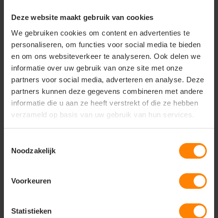
Geschikt voor teams, trainingen, reizen en
intensief dagelijks gebruik.
Deze website maakt gebruik van cookies
De Craft Pro Control 2-Layer Equipment Big Bag
We gebruiken cookies om content en advertenties te
combineert ruimte, duurzaamheid en comfort. Een
personaliseren, om functies voor social media te bieden
betrouwbare keuze voor sporters, trainers en teams
en om ons websiteverkeer te analyseren. Ook delen we
die hun uitrusting georganiseerd en veilig willen
informatie over uw gebruik van onze site met onze
vervoeren.
partners voor social media, adverteren en analyse. Deze
partners kunnen deze gegevens combineren met andere
informatie die u aan ze heeft verstrekt of die ze hebben
verzameld op basis van uw gebruik van hun services.
Vragen? Neem contact
op met onze
klantenservice
Toestemmingsselectie
Noodzakelijk
call
+31(0)418 511 972
Voorkeuren
mail
info@jobopromotions.nl
store
Bezoek onze showroom:
Statistieken
Provincialeweg 59 - Velddriel