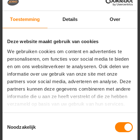
gewicht beperkt blijft. Belangrijke functionele
details: een
afneembare capuchon
, een
borstzak
met ritssluiting
voor veilige opbergruimte, en een
Toestemming
Details
Over
verstelbare onderzoom
die helpt om wind buiten te
houden.
Kenmerken & voordelen:
Deze website maakt gebruik van cookies
Materialen: 100% polyester buitenlaag met
We gebruiken cookies om content en advertenties te
microvezelvulling — voor isolatie en bescherming.
personaliseren, om functies voor social media te bieden
Wind- en waterafstotend — geschikt voor
en om ons websiteverkeer te analyseren. Ook delen we
buitenactiviteiten.
informatie over uw gebruik van onze site met onze
Afneembare capuchon — flexibiliteit tussen
bescherming en comfort.
partners voor social media, adverteren en analyse. Deze
Borstzak met ritssluiting — handig voor essentials.
partners kunnen deze gegevens combineren met andere
Verstelbare zoom / onderzijde — betere pasvorm
informatie die u aan ze heeft verstrekt of die ze hebben
en extra bescherming.
verzameld op basis van uw gebruik van hun services.
Damespasvorm — afgestemd op vrouwelijke
sporters.
Artikelnummer: 1905994.
Toestemmingsselectie
Noodzakelijk
Gebruik:
Deze jas is perfect voor warming-up voor een