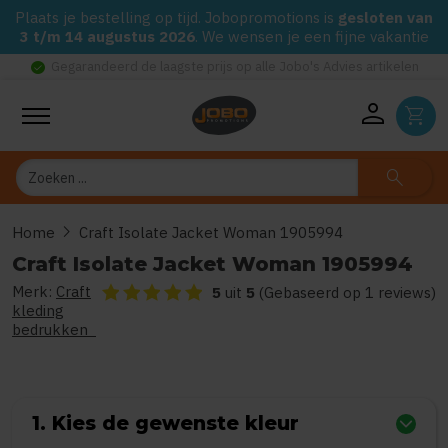
Plaats je bestelling op tijd. Jobopromotions is
gesloten van
3 t/m 14 augustus 2026
. We wensen je een fijne vakantie
check_circle
Gegarandeerd de laagste prijs op alle Jobo's Advies artikelen
person
shopping_cart
Zoeken
search
chevron_right
Home
Craft Isolate Jacket Woman 1905994
Craft Isolate Jacket Woman 1905994
Merk:
Craft
De beoordeling van dit product is
5
van de 5
5
uit
5
(Gebaseerd op 1 reviews)
kleding
bedrukken
1. Kies de gewenste kleur