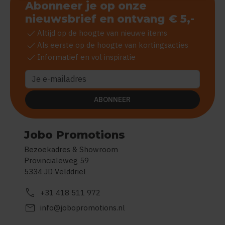
Abonneer je op onze
nieuwsbrief en ontvang € 5,-
check
Altijd op de hoogte van nieuwe items
check
Als eerste op de hoogte van kortingsacties
check
Informatief en vol inspiratie
ABONNEER
Jobo Promotions
Bezoekadres & Showroom
Provincialeweg 59
5334 JD Velddriel
call
+31 418 511 972
mail
info@jobopromotions.nl