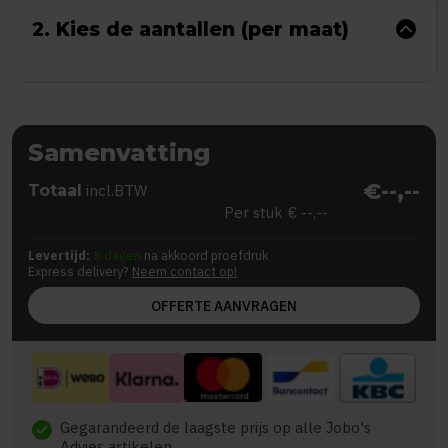
2. Kies de aantallen (per maat)
Samenvatting
€--,--
Totaal
incl.BTW
Per stuk
€ --,--
Levertijd:
5 dagen
na akkoord proefdruk
Express delivery?
Neem contact op!
OFFERTE AANVRAGEN
Gegarandeerd de laagste prijs op alle Jobo's
check
Advies artikelen