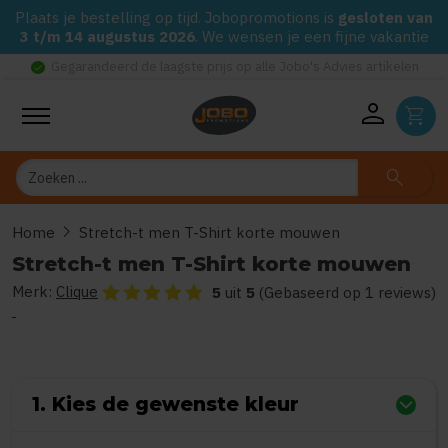
Plaats je bestelling op tijd. Jobopromotions is
gesloten van
3 t/m 14 augustus 2026
. We wensen je een fijne vakantie
check_circle
Gegarandeerd de laagste prijs op alle Jobo's Advies artikelen
person
shopping_cart
Zoeken
search
chevron_right
Home
Stretch-t men T-Shirt korte mouwen
Stretch-t men T-Shirt korte mouwen
Merk:
Clique
De beoordeling van dit product is
5
van de 5
5
uit
5
(Gebaseerd op 1 reviews)
1. Kies de gewenste kleur