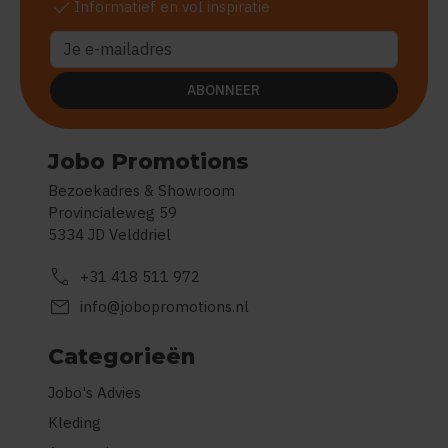
check
Informatief en vol inspiratie
ABONNEER
Jobo Promotions
Bezoekadres & Showroom
Provincialeweg 59
5334 JD Velddriel
call
+31 418 511 972
mail
info@jobopromotions.nl
Categorieën
Jobo's Advies
Kleding