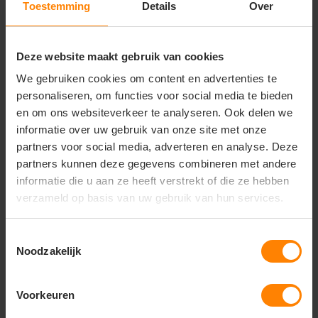
gekamd katoen en elastaan voor optimale stretch en
Toestemming
Details
Over
zachtheid
Design:
Modern ontwerp met korte mouwen en
een fijn afgewerkte, elastische ronde hals
Deze website maakt gebruik van cookies
Pasvorm:
Aansluitende herenpasvorm
(Modern/Slim fit) die comfortabel en flexibel
We gebruiken cookies om content en advertenties te
meebeweegt
personaliseren, om functies voor social media te bieden
Duurzaamheid:
Vormvast materiaal met
en om ons websiteverkeer te analyseren. Ook delen we
uitstekend herstelvermogen, zodat het shirt niet gaat
informatie over uw gebruik van onze site met onze
lubberen
partners voor social media, adverteren en analyse. Deze
Afwerking:
Gladde textuur die een superieur
partners kunnen deze gegevens combineren met andere
resultaat garandeert bij bedrukken en borduren
informatie die u aan ze heeft verstrekt of die ze hebben
verzameld op basis van uw gebruik van hun services.
Vragen? Neem contact
Toestemmingsselectie
Noodzakelijk
op met onze
klantenservice
Voorkeuren
call
+31(0)418 511 972