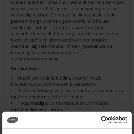
soepel naar het lichaam en behoudt het te allen tijde
zijn pasvorm, zelfs bij intensieve bewegingen of na
veelvuldig wassen. De moderne, licht aansluitende
pasvorm zorgt voor een gestroomlijnd silhouet
zonder dat het shirt knelt of oncomfortabel
aanvoelt. Dankzij de fijnmazige, gladde breistructuur
leent de stof zich uitstekend voor een strakke
zeefdruk, digitale transfer of een gedetailleerde
borduring van uw bedrijfslogo of
evenementenbranding.
Perfect voor:
Dagelijkse bedrijfskleding voor de retail,
hospitality, sportscholen en buitendienst
Uniforme kleding voor promotieteams en beurzen
met een moderne, fitte uitstraling
Hoogwaardige, comfortabele en vormvaste
merchandise voor heren
Belangrijkste kenmerken:
Materiaal:
Hoogwaardige materiaalmix van