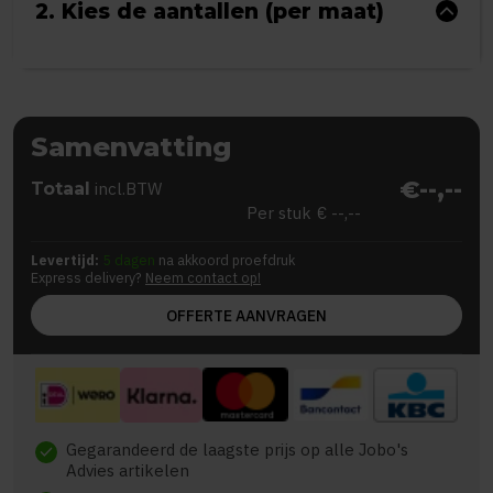
2. Kies de aantallen (per maat)
Samenvatting
€--,--
Totaal
incl.BTW
Per stuk
€ --,--
Levertijd:
5 dagen
na akkoord proefdruk
Express delivery?
Neem contact op!
OFFERTE AANVRAGEN
Gegarandeerd de laagste prijs op alle Jobo's
check
Advies artikelen