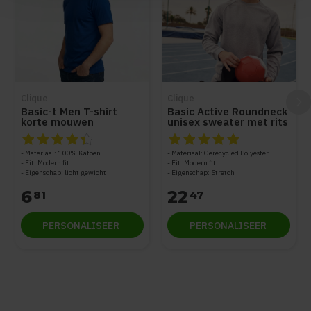
Clique
Clique
Basic-t Men T-shirt
Basic Active Roundneck
korte mouwen
unisex sweater met rits
op de mouw
De beoordeling van dit product is
De beoordeling van dit produc
4.5
van de 5
Materiaal: 100% Katoen
Materiaal: Gerecycled Polyester
Fit: Modern fit
Fit: Modern fit
Eigenschap: licht gewicht
Eigenschap: Stretch
6
22
81
47
PERSONALISEER
PERSONALISEER