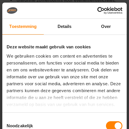
Uniforme zomeroutfits voor evenementencrews,
logistiek personeel en promotieteams
Milieubewuste en hoogwaardige
kledingmerchandise voor verenigingen, scholen en
merken
Toestemming
Details
Over
Belangrijkste kenmerken:
Technologie:
Duurzame Spun Dyed kwaliteit voor
Deze website maakt gebruik van cookies
maximale kleurvastheid en een lagere ecologische
impact
We gebruiken cookies om content en advertenties te
Materiaal:
100% premium polyester;
personaliseren, om functies voor social media te bieden
sneldrogend, ademend en vederlicht van gewicht
en om ons websiteverkeer te analyseren. Ook delen we
Pasvorm:
Comfortabele unisex-pasvorm voorzien
informatie over uw gebruik van onze site met onze
van een elastische tailleband met een handig
partners voor social media, adverteren en analyse. Deze
aantrekkoord
partners kunnen deze gegevens combineren met andere
Comfort:
Biedt onbeperkte bewegingsvrijheid en
voelt zacht en glad aan op de huid zonder te schuren
informatie die u aan ze heeft verstrekt of die ze hebben
Onderhoud:
Slijtvast, strijkvrij en vormvast
verzameld op basis van uw gebruik van hun services.
materiaal dat speciaal is ontwikkeld voor intensief
dagelijks gebruik
Toestemmingsselectie
Noodzakelijk