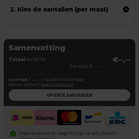
2. Kies de aantallen (per maat)
Samenvatting
€--,--
Totaal
incl.BTW
Per stuk
€ --,--
Levertijd:
5 dagen
na akkoord proefdruk
Express delivery?
Neem contact op!
OFFERTE AANVRAGEN
Gegarandeerd de laagste prijs op alle Jobo's
check
Advies artikelen