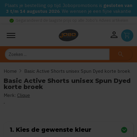
Plaats je bestelling op tijd. Jobopromotions is
gesloten van
3 t/m 14 augustus 2026
. We wensen je een fijne vakantie
check_circle
Gegarandeerd de laagste prijs op alle Jobo's Advies artikelen
person
shopping_cart
Zoeken
search
chevron_right
Home
Basic Active Shorts unisex Spun Dyed korte broek
Basic Active Shorts unisex Spun Dyed
korte broek
Merk:
Clique
0
uit
5
(Gebaseerd op 0 reviews)
1. Kies de gewenste kleur