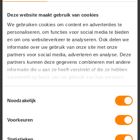
en zacht gekamd katoen
Design:
Stijlvol ontwerp met korte mouwen en
een mooi afgewerkte halslijn
Deze website maakt gebruik van cookies
Pasvorm:
Specifieke, modieus getailleerde
We gebruiken cookies om content en advertenties te
damespasvorm (Ladies fit) voor een elegant silhouet
personaliseren, om functies voor social media te bieden
Duurzaamheid:
Hoogwaardige afwerking van de
en om ons websiteverkeer te analyseren. Ook delen we
naden voor een lange levensduur en vormbehoud
Afwerking:
Gladde textuur die een optimaal
informatie over uw gebruik van onze site met onze
resultaat garandeert bij bedrukken en borduren
partners voor social media, adverteren en analyse. Deze
partners kunnen deze gegevens combineren met andere
informatie die u aan ze heeft verstrekt of die ze hebben
verzameld op basis van uw gebruik van hun services.
Vragen? Neem contact
op met onze
Toestemmingsselectie
klantenservice
Noodzakelijk
call
+31(0)418 511 972
Voorkeuren
mail
info@jobopromotions.nl
Statistieken