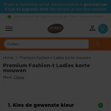
Plaats je bestelling op tijd. Jobopromotions is
gesloten van
3 t/m 14 augustus 2026
. We wensen je een fijne vakantie
check_circle
Gegarandeerd de laagste prijs op alle Jobo's Advies artikelen
person
shopping_cart
Zoeken
search
chevron_right
Home
Premium Fashion-t Ladies korte mouwen
Premium Fashion-t Ladies korte
mouwen
Merk:
Clique
0
uit
5
(Gebaseerd op 0 reviews)
1. Kies de gewenste kleur