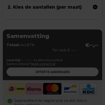
2. Kies de aantallen (per maat)
Samenvatting
€--,--
Totaal
incl.BTW
Per stuk
€ --,--
Levertijd:
5 dagen
na akkoord proefdruk
Express delivery?
Neem contact op!
OFFERTE AANVRAGEN
Gegarandeerd de laagste prijs op alle Jobo's
check
Advies artikelen