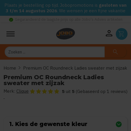
Plaats je bestelling op tijd. Jobopromotions is
gesloten van
3 t/m 14 augustus 2026
. We wensen je een fijne vakantie
check_circle
Gegarandeerd de laagste prijs op alle Jobo's Advies artikelen
person
shopping_cart
Zoeken
search
chevron_right
Home
Premium OC Roundneck Ladies sweater met zijzak
Premium OC Roundneck Ladies
sweater met zijzak
Merk:
Clique
De beoordeling van dit product is
5
van de 5
5
uit
5
(Gebaseerd op 1 reviews)
1. Kies de gewenste kleur