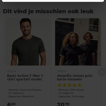
Dit vind je misschien ook leuk
Items van productcarrousel
Clique
Clique
Basic Active-T Men T-
Amarillo Unisex polo
shirt sportief model
korte mouwen
De beoordeling van dit produc
Materiaal: Gerecycled Polyester
Materiaal: 100% Katoen
Fit: Modern fit
Fit: Modern fit
Eigenschap: Waterdicht
Eigenschap: 1/4 knopen
6
20
81
75