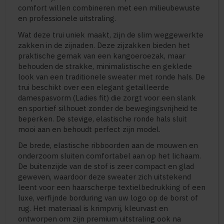
comfort willen combineren met een milieubewuste
en professionele uitstraling.
Wat deze trui uniek maakt, zijn de slim weggewerkte
zakken in de zijnaden. Deze zijzakken bieden het
praktische gemak van een kangoeroezak, maar
behouden de strakke, minimalistische en geklede
look van een traditionele sweater met ronde hals. De
trui beschikt over een elegant getailleerde
damespasvorm (Ladies fit) die zorgt voor een slank
en sportief silhouet zonder de bewegingsvrijheid te
beperken. De stevige, elastische ronde hals sluit
mooi aan en behoudt perfect zijn model.
De brede, elastische ribboorden aan de mouwen en
onderzoom sluiten comfortabel aan op het lichaam.
De buitenzijde van de stof is zeer compact en glad
geweven, waardoor deze sweater zich uitstekend
leent voor een haarscherpe textielbedrukking of een
luxe, verfijnde borduring van uw logo op de borst of
rug. Het materiaal is krimpvrij, kleurvast en
ontworpen om zijn premium uitstraling ook na