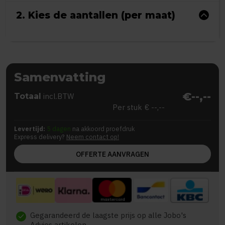
2. Kies de aantallen (per maat)
Samenvatting
€--,--
Totaal
incl.BTW
Per stuk
€ --,--
Levertijd:
5 dagen
na akkoord proefdruk
Express delivery?
Neem contact op!
OFFERTE AANVRAGEN
Gegarandeerd de laagste prijs op alle Jobo's
check
Advies artikelen