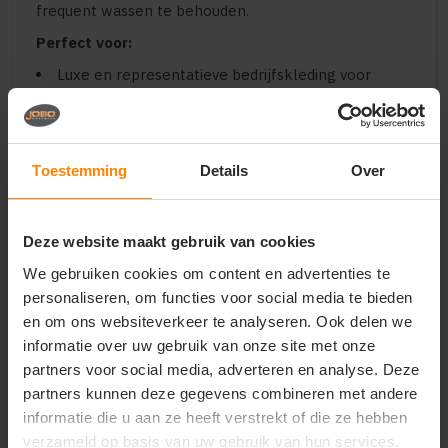
frequent wassen te behouden.
Perfect voor:
Luxe en representatieve bedrijfskleding voor
dames in de retail, hospitality, wellness en corporate
sector
Uniforme teamkleding voor premium sportclubs,
scholen, trainingen en hospitality-events
Toestemming
Details
Over
Duurzame en hoogwaardige merchandise voor
kledingmerken, lifestyle-brands en
relatiegeschenken
Deze website maakt gebruik van cookies
Belangrijkste kenmerken:
We gebruiken cookies om content en advertenties te
Materiaal:
Premium materiaalmix van biologisch
personaliseren, om functies voor social media te bieden
katoen (OC) en gerecycled polyester met een zachte
en om ons websiteverkeer te analyseren. Ook delen we
binnenzijde
informatie over uw gebruik van onze site met onze
Design:
Klassieke ronde hals met functionele,
partners voor social media, adverteren en analyse. Deze
onzichtbaar weggewerkte zijzakken in de naad
Pasvorm:
Elegant getailleerde damespasvorm
partners kunnen deze gegevens combineren met andere
voor een stijlvolle, professionele en verzorgde
informatie die u aan ze heeft verstrekt of die ze hebben
uitstraling
verzameld op basis van uw gebruik van hun services.